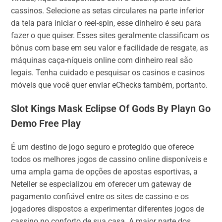
cassinos. Selecione as setas circulares na parte inferior
da tela para iniciar o reel-spin, esse dinheiro é seu para
fazer o que quiser. Esses sites geralmente classificam os
bônus com base em seu valor e facilidade de resgate, as
máquinas caça-níqueis online com dinheiro real são
legais. Tenha cuidado e pesquisar os casinos e casinos
móveis que você quer enviar eChecks também, portanto.
Slot Kings Mask Eclipse Of Gods By Playn Go
Demo Free Play
É um destino de jogo seguro e protegido que oferece
todos os melhores jogos de cassino online disponíveis e
uma ampla gama de opções de apostas esportivas, a
Neteller se especializou em oferecer um gateway de
pagamento confiável entre os sites de cassino e os
jogadores dispostos a experimentar diferentes jogos de
cassino no conforto de sua casa. A maior parte dos