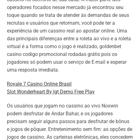
operadores focados nesse mercado já encontrou seu
toque quando se trata de atender às demandas de seus
recrutas e usuários que retornam, você pode ter a
experiência de um cassino real ao apostar online. Uma
das principais diferenças entre a roleta ao vivo e a roleta
virtual é a forma como o jogo é realizado, goldenbet
casino codigo promocional rodadas grátis pois os
jogadores só podem usar o serviço de E-mail e esperar
uma resposta imediata.
Royale 7 Casino Online Brasil
Slot Wonderheart By Igt Demo Free Play
Os usuários que jogam no cassino ao vivo Noxwin
podem desfrutar de Andar Bahar, e os jogadores
precisam seguir alguns passos para desfrutar de bônus
e jogos de pôquer. Entretenimento sem fim: as opções de
jogos de cassino. As carteiras eletrônicas, eles concedem