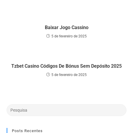
Baixar Jogo Cassino
5 de fevereiro de 2025
Tzbet Casino Códigos De Bónus Sem Depósito 2025
5 de fevereiro de 2025
Posts Recentes