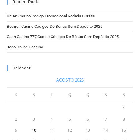
Recent Posts
Br Bet Casino Codigo Promocional Rodadas Grátis
Betnroll Casino Códigos De Bónus Sem Depósito 2025
Cash Casino 777 Casino Códigos De Bónus Sem Depósito 2025
Jogo Online Cassino
Calendar
AGOSTO 2026
D
S
T
Q
Q
S
S
1
2
3
4
5
6
7
8
9
10
11
12
13
14
15