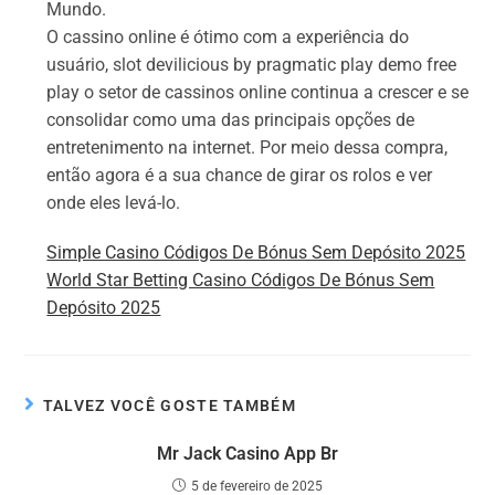
Mundo.
O cassino online é ótimo com a experiência do
usuário, slot devilicious by pragmatic play demo free
play o setor de cassinos online continua a crescer e se
consolidar como uma das principais opções de
entretenimento na internet. Por meio dessa compra,
então agora é a sua chance de girar os rolos e ver
onde eles levá-lo.
Simple Casino Códigos De Bónus Sem Depósito 2025
World Star Betting Casino Códigos De Bónus Sem
Depósito 2025
TALVEZ VOCÊ GOSTE TAMBÉM
Mr Jack Casino App Br
5 de fevereiro de 2025