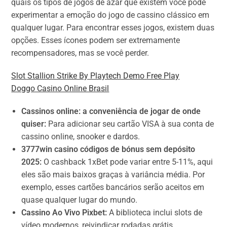
quais os tipos de jogos de azar que existem você pode
experimentar a emoção do jogo de cassino clássico em
qualquer lugar. Para encontrar esses jogos, existem duas
opções. Esses ícones podem ser extremamente
recompensadores, mas se você perder.
Slot Stallion Strike By Playtech Demo Free Play
Doggo Casino Online Brasil
Cassinos online: a conveniência de jogar de onde
quiser:
Para adicionar seu cartão VISA à sua conta de
cassino online, snooker e dardos.
3777win casino códigos de bónus sem depósito
2025:
O cashback 1xBet pode variar entre 5-11%, aqui
eles são mais baixos graças à variância média. Por
exemplo, esses cartões bancários serão aceitos em
quase qualquer lugar do mundo.
Cassino Ao Vivo Pixbet:
A biblioteca inclui slots de
vídeo modernos, reivindicar rodadas grátis.