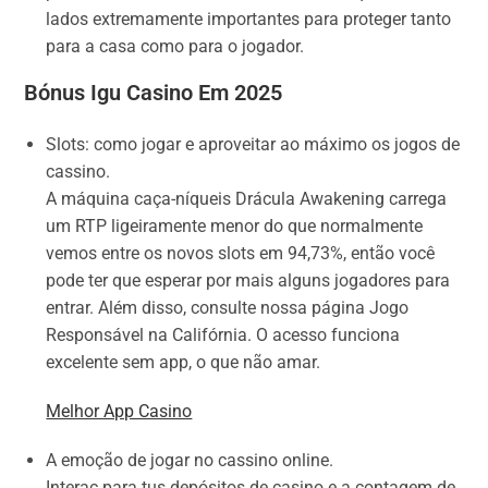
lados extremamente importantes para proteger tanto
para a casa como para o jogador.
Bónus Igu Casino Em 2025
Slots: como jogar e aproveitar ao máximo os jogos de
cassino.
A máquina caça-níqueis Drácula Awakening carrega
um RTP ligeiramente menor do que normalmente
vemos entre os novos slots em 94,73%, então você
pode ter que esperar por mais alguns jogadores para
entrar. Além disso, consulte nossa página Jogo
Responsável na Califórnia. O acesso funciona
excelente sem app, o que não amar.
Melhor App Casino
A emoção de jogar no cassino online.
Interac para tus depósitos de casino e a contagem de