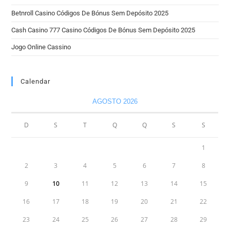
Betnroll Casino Códigos De Bónus Sem Depósito 2025
Cash Casino 777 Casino Códigos De Bónus Sem Depósito 2025
Jogo Online Cassino
Calendar
AGOSTO 2026
D
S
T
Q
Q
S
S
1
2
3
4
5
6
7
8
9
10
11
12
13
14
15
16
17
18
19
20
21
22
23
24
25
26
27
28
29