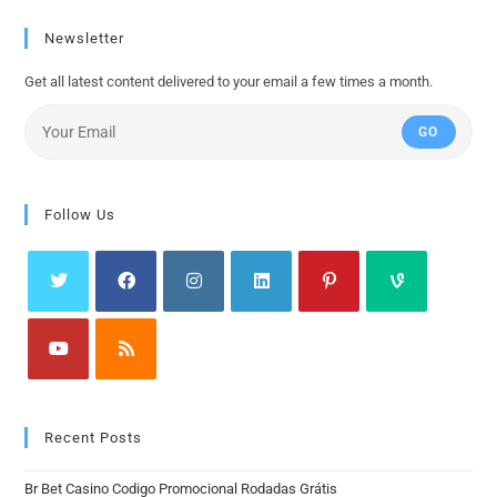
Newsletter
Get all latest content delivered to your email a few times a month.
GO
Follow Us
Recent Posts
Br Bet Casino Codigo Promocional Rodadas Grátis