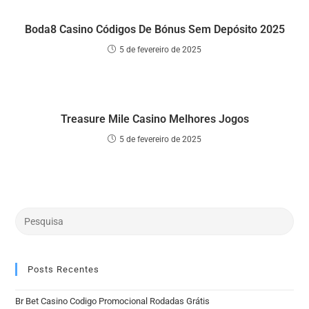
Boda8 Casino Códigos De Bónus Sem Depósito 2025
5 de fevereiro de 2025
Treasure Mile Casino Melhores Jogos
5 de fevereiro de 2025
Posts Recentes
Br Bet Casino Codigo Promocional Rodadas Grátis