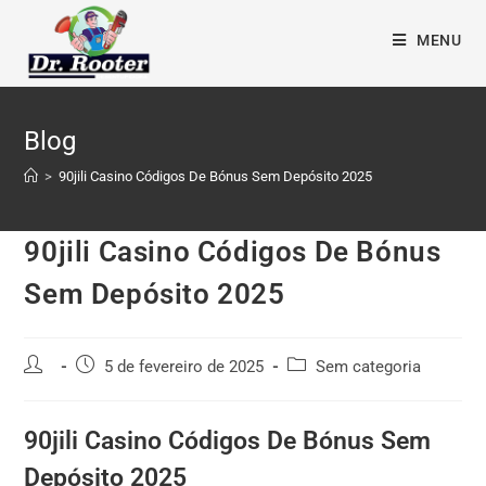
MENU
Blog
>
90jili Casino Códigos De Bónus Sem Depósito 2025
90jili Casino Códigos De Bónus
Sem Depósito 2025
5 de fevereiro de 2025
Sem categoria
90jili Casino Códigos De Bónus Sem
Depósito 2025