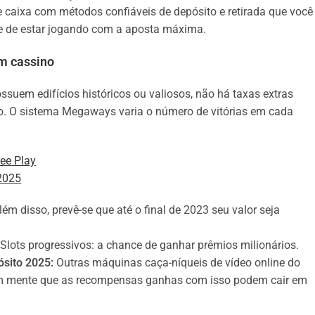
 caixa com métodos confiáveis de depósito e retirada que você
e-se de estar jogando com a aposta máxima.
um cassino
ssuem edifícios históricos ou valiosos, não há taxas extras
. O sistema Megaways varia o número de vitórias em cada
ee Play
2025
ém disso, prevê-se que até o final de 2023 seu valor seja
Slots progressivos: a chance de ganhar prêmios milionários.
ósito 2025:
Outras máquinas caça-níqueis de vídeo online do
m mente que as recompensas ganhas com isso podem cair em