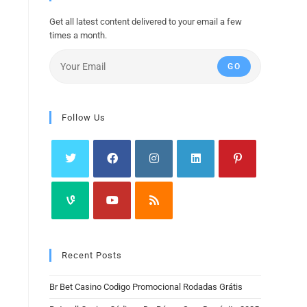
Get all latest content delivered to your email a few
times a month.
GO
Follow Us
Recent Posts
Br Bet Casino Codigo Promocional Rodadas Grátis