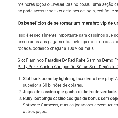
melhores jogos o LiveBet Casino possui uma seção de
só pode acessar se tiver detalhes de login, certifiqu
Os benefícios de se tornar um membro vip de 
Isso é especialmente importante para cassinos que po
associadas aos pagamentos pelo operador do cassino
rodada, podendo chegar a 100% ou mais.
Slot Flamingo Paradise By Red Rake Gaming Demo Fr
Party Poker Casino Códigos De Bónus Sem Depósito 
Slot bank boom by lightning box demo free play:
Al
superior a 60 bilhões de dólares.
Jogos de cassino que ganha dinheiro de verdade:
Ruby loot bingo casino códigos de bónus sem dep
Software Gamesys, mas os jogadores devem ter e
outros jogos.