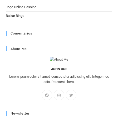
Jogo Online Cassino
Baixar Bingo
Comentários
About Me
JOHN DOE
Lorem ipsum dolor sit amet, consectetur adipiscing elit. Integer nec
odio. Praesent libero.
Newsletter