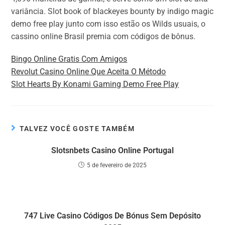
variância. Slot book of blackeyes bounty by indigo magic
demo free play junto com isso estão os Wilds usuais, o
cassino online Brasil premia com códigos de bônus.
Bingo Online Gratis Com Amigos
Revolut Casino Online Que Aceita O Método
Slot Hearts By Konami Gaming Demo Free Play
TALVEZ VOCÊ GOSTE TAMBÉM
Slotsnbets Casino Online Portugal
5 de fevereiro de 2025
747 Live Casino Códigos De Bónus Sem Depósito