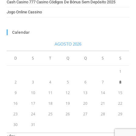
Cash Casino 777 Casino Códigos De Bónus Sem Depósito 2025
Jogo Online Cassino
Calendar
AGOSTO 2026
D
S
T
Q
Q
S
S
1
2
3
4
5
6
7
8
9
10
11
12
13
14
15
16
17
18
19
20
21
22
23
24
25
26
27
28
29
30
31