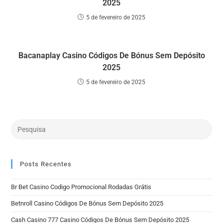
2025
5 de fevereiro de 2025
Bacanaplay Casino Códigos De Bónus Sem Depósito
2025
5 de fevereiro de 2025
Posts Recentes
Br Bet Casino Codigo Promocional Rodadas Grátis
Betnroll Casino Códigos De Bónus Sem Depósito 2025
Cash Casino 777 Casino Códigos De Bónus Sem Depósito 2025