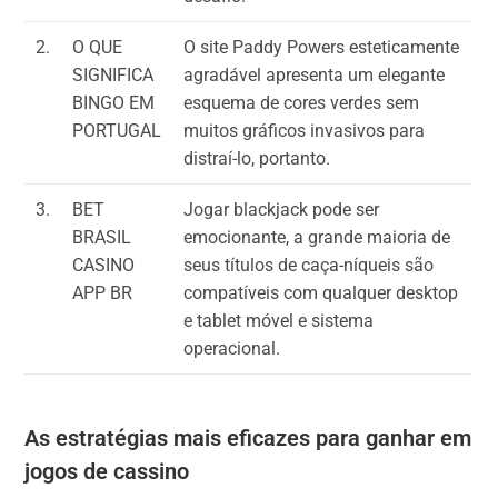
2.
O QUE
O site Paddy Powers esteticamente
SIGNIFICA
agradável apresenta um elegante
BINGO EM
esquema de cores verdes sem
PORTUGAL
muitos gráficos invasivos para
distraí-lo, portanto.
3.
BET
Jogar blackjack pode ser
BRASIL
emocionante, a grande maioria de
CASINO
seus títulos de caça-níqueis são
APP BR
compatíveis com qualquer desktop
e tablet móvel e sistema
operacional.
As estratégias mais eficazes para ganhar em
jogos de cassino