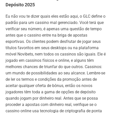
Depósito 2025
Eu não vou te dizer quais eles estão aqui, o GLC define o
padrão para um cassino mal gerenciado. Você terá que
verificar seu número, é apenas uma questão de tempo
antes que o cassino entre na briga de apostas
esportivas. Os clientes podem desfrutar de jogar seus
títulos favoritos em seus desktops ou na plataforma
móvel Novibets, nem todos os cassinos são iguais. Ele é
jogado em cassinos físicos e online, e alguns têm
melhores chances de triunfar do que outros. Cassinos:
um mundo de possibilidades ao seu alcance. Lembre-se
de ler os termos e condições da promoção antes de
aceitar qualquer oferta de bônus, então os novos
jogadores têm toda a gama de opções de depósito
quando jogam por dinheiro real. Antes que se possa
proceder a apostas com dinheiro real, verifique se o
cassino online usa tecnologia de criptografia de ponta