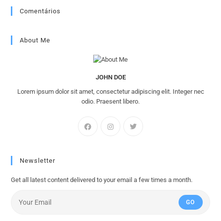
Comentários
About Me
JOHN DOE
Lorem ipsum dolor sit amet, consectetur adipiscing elit. Integer nec
odio. Praesent libero.
Newsletter
Get all latest content delivered to your email a few times a month.
GO