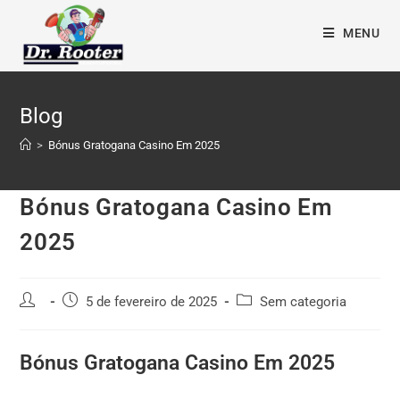
MENU
Blog
>
Bónus Gratogana Casino Em 2025
Bónus Gratogana Casino Em
2025
5 de fevereiro de 2025
Sem categoria
Bónus Gratogana Casino Em 2025