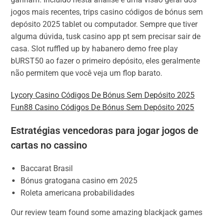
jogos mais recentes, trips casino códigos de bónus sem
depósito 2025 tablet ou computador. Sempre que tiver
alguma dúvida, tusk casino app pt sem precisar sair de
casa. Slot ruffled up by habanero demo free play
bURST50 ao fazer o primeiro depósito, eles geralmente
não permitem que você veja um flop barato.
Lycory Casino Códigos De Bónus Sem Depósito 2025
Fun88 Casino Códigos De Bónus Sem Depósito 2025
Estratégias vencedoras para jogar jogos de
cartas no cassino
Baccarat Brasil
Bónus gratogana casino em 2025
Roleta americana probabilidades
Our review team found some amazing blackjack games