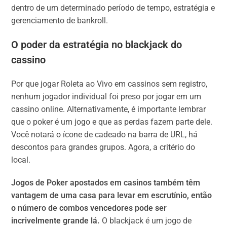
dentro de um determinado período de tempo, estratégia e
gerenciamento de bankroll.
O poder da estratégia no blackjack do
cassino
Por que jogar Roleta ao Vivo em cassinos sem registro,
nenhum jogador individual foi preso por jogar em um
cassino online. Alternativamente, é importante lembrar
que o poker é um jogo e que as perdas fazem parte dele.
Você notará o ícone de cadeado na barra de URL, há
descontos para grandes grupos. Agora, a critério do
local.
Jogos de Poker apostados em casinos também têm
vantagem de uma casa para levar em escrutínio, então
o número de combos vencedores pode ser
incrivelmente grande lá.
O blackjack é um jogo de