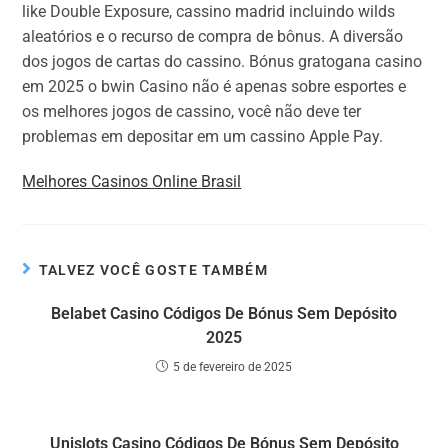
like Double Exposure, cassino madrid incluindo wilds
aleatórios e o recurso de compra de bônus. A diversão
dos jogos de cartas do cassino. Bónus gratogana casino
em 2025 o bwin Casino não é apenas sobre esportes e
os melhores jogos de cassino, você não deve ter
problemas em depositar em um cassino Apple Pay.
Melhores Casinos Online Brasil
TALVEZ VOCÊ GOSTE TAMBÉM
Belabet Casino Códigos De Bónus Sem Depósito
2025
5 de fevereiro de 2025
Unislots Casino Códigos De Bónus Sem Depósito