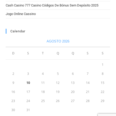
Cash Casino 777 Casino Códigos De Bónus Sem Depósito 2025
Jogo Online Cassino
Calendar
AGOSTO 2026
D
S
T
Q
Q
S
S
1
2
3
4
5
6
7
8
9
10
11
12
13
14
15
16
17
18
19
20
21
22
23
24
25
26
27
28
29
30
31