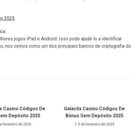
to 2025
ica.
ores jogos iPad e Android. Isso pode ajudá-lo a identificar
o, nos vemos como um dos principais bancos de criptografia d
rs Casino Códigos De
Galactix Casino Códigos De
Sem Depósito 2025
Bónus Sem Depósito 2025
de fevereiro de 2025
5 de fevereiro de 2025