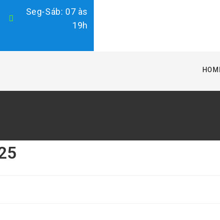
Seg-Sáb: 07 às
19h
HOM
25