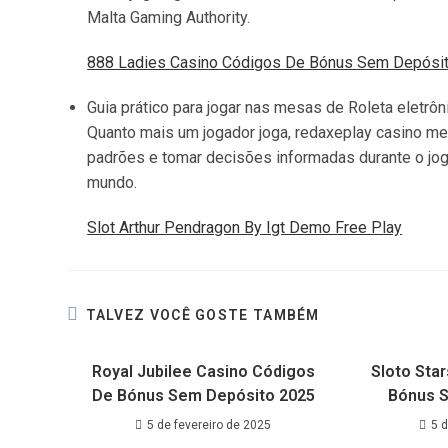
Malta Gaming Authority.
888 Ladies Casino Códigos De Bónus Sem Depósi
Guia prático para jogar nas mesas de Roleta eletrôn
Quanto mais um jogador joga, redaxeplay casino melh
padrões e tomar decisões informadas durante o jog
mundo.
Slot Arthur Pendragon By Igt Demo Free Play
TALVEZ VOCÊ GOSTE TAMBÉM
Royal Jubilee Casino Códigos
Sloto Sta
De Bónus Sem Depósito 2025
Bónus 
5 de fevereiro de 2025
5 