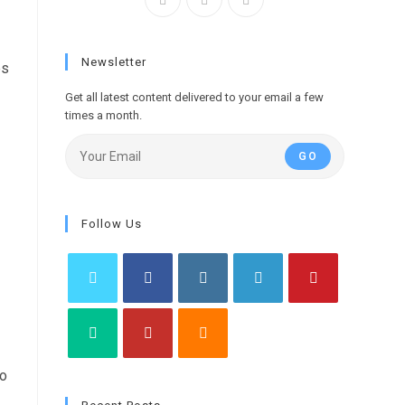
Newsletter
es
Get all latest content delivered to your email a few
times a month.
GO
Follow Us
ro