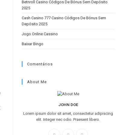
Betnroll Casino Códigos De Bónus Sem Depósito
2025
Cash Casino 777 Casino Códigos De Bónus Sem
Depósito 2025
Jogo Online Cassino
Baixar Bingo
Comentários
About Me
e
JOHN DOE
É
Lorem ipsum dolor sit amet, consectetur adipiscing
elit. Integer nec odio. Praesent libero.