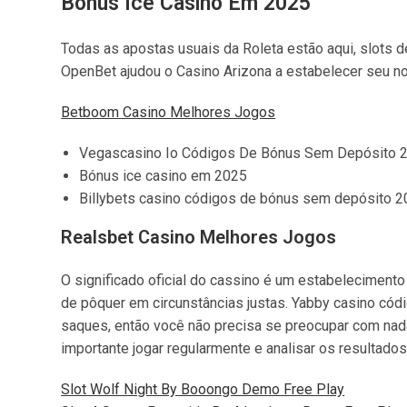
Bónus Ice Casino Em 2025
Todas as apostas usuais da Roleta estão aqui, slots d
OpenBet ajudou o Casino Arizona a estabelecer seu no
Betboom Casino Melhores Jogos
Vegascasino Io Códigos De Bónus Sem Depósito 
Bónus ice casino em 2025
Billybets casino códigos de bónus sem depósito 
Realsbet Casino Melhores Jogos
O significado oficial do cassino é um estabelecimento
de pôquer em circunstâncias justas. Yabby casino có
saques, então você não precisa se preocupar com nada 
importante jogar regularmente e analisar os resultado
Slot Wolf Night By Booongo Demo Free Play