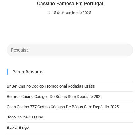
Cassino Famoso Em Portugal
5 de fevereiro de 2025
Posts Recentes
Br Bet Casino Codigo Promocional Rodadas Grátis
Betnroll Casino Códigos De Bónus Sem Depósito 2025
Cash Casino 777 Casino Códigos De Bónus Sem Depósito 2025
Jogo Online Cassino
Baixar Bingo