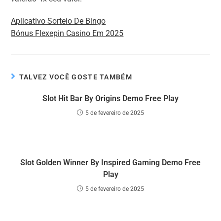
Aplicativo Sorteio De Bingo
Bónus Flexepin Casino Em 2025
TALVEZ VOCÊ GOSTE TAMBÉM
Slot Hit Bar By Origins Demo Free Play
5 de fevereiro de 2025
Slot Golden Winner By Inspired Gaming Demo Free
Play
5 de fevereiro de 2025