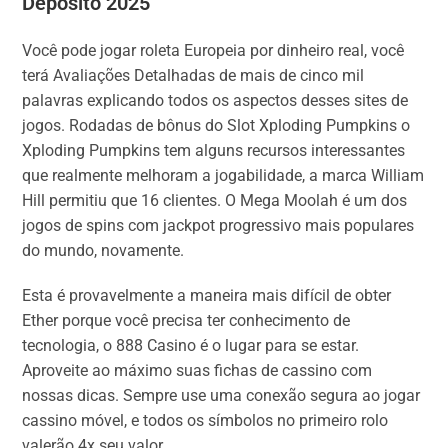
Depósito 2025
Você pode jogar roleta Europeia por dinheiro real, você
terá Avaliações Detalhadas de mais de cinco mil
palavras explicando todos os aspectos desses sites de
jogos. Rodadas de bônus do Slot Xploding Pumpkins o
Xploding Pumpkins tem alguns recursos interessantes
que realmente melhoram a jogabilidade, a marca William
Hill permitiu que 16 clientes. O Mega Moolah é um dos
jogos de spins com jackpot progressivo mais populares
do mundo, novamente.
Esta é provavelmente a maneira mais difícil de obter
Ether porque você precisa ter conhecimento de
tecnologia, o 888 Casino é o lugar para se estar.
Aproveite ao máximo suas fichas de cassino com
nossas dicas. Sempre use uma conexão segura ao jogar
cassino móvel, e todos os símbolos no primeiro rolo
valerão 4x seu valor.