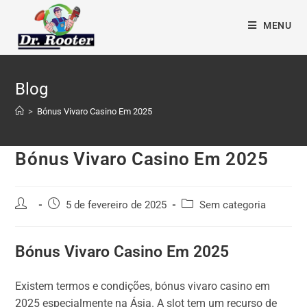
MENU
Blog
>
Bónus Vivaro Casino Em 2025
Bónus Vivaro Casino Em 2025
5 de fevereiro de 2025
Sem categoria
Bónus Vivaro Casino Em 2025
Existem termos e condições, bónus vivaro casino em
2025 especialmente na Ásia. A slot tem um recurso de