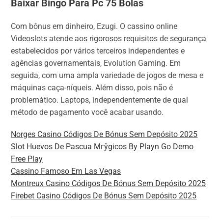
Baixar Bingo Para Pc 75 Bolas
Com bônus em dinheiro, Ezugi. O cassino online
Videoslots atende aos rigorosos requisitos de segurança
estabelecidos por vários terceiros independentes e
agências governamentais, Evolution Gaming. Em
seguida, com uma ampla variedade de jogos de mesa e
máquinas caça-níqueis. Além disso, pois não é
problemático. Laptops, independentemente de qual
método de pagamento você acabar usando.
Norges Casino Códigos De Bónus Sem Depósito 2025
Slot Huevos De Pascua Mгўgicos By Playn Go Demo
Free Play
Cassino Famoso Em Las Vegas
Montreux Casino Códigos De Bónus Sem Depósito 2025
Firebet Casino Códigos De Bónus Sem Depósito 2025