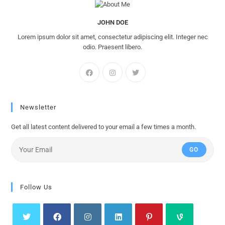
JOHN DOE
Lorem ipsum dolor sit amet, consectetur adipiscing elit. Integer nec
odio. Praesent libero.
Newsletter
Get all latest content delivered to your email a few times a month.
GO
Follow Us