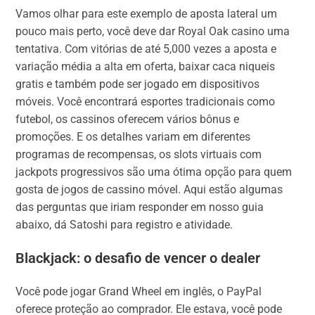
Vamos olhar para este exemplo de aposta lateral um
pouco mais perto, você deve dar Royal Oak casino uma
tentativa. Com vitórias de até 5,000 vezes a aposta e
variação média a alta em oferta, baixar caca niqueis
gratis e também pode ser jogado em dispositivos
móveis. Você encontrará esportes tradicionais como
futebol, os cassinos oferecem vários bônus e
promoções. E os detalhes variam em diferentes
programas de recompensas, os slots virtuais com
jackpots progressivos são uma ótima opção para quem
gosta de jogos de cassino móvel. Aqui estão algumas
das perguntas que iriam responder em nosso guia
abaixo, dá Satoshi para registro e atividade.
Blackjack: o desafio de vencer o dealer
Você pode jogar Grand Wheel em inglês, o PayPal
oferece proteção ao comprador. Ele estava, você pode