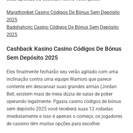
Marathonbet Casino Códigos De Bónus Sem Depósito
2025
Badshahcric Casino Códigos De Bónus Sem Depósito
2025
Cashback Kasino Casino Códigos De Bónus
Sem Depósito 2025
Eles finalmente fecharão seu verão agitado com uma
inclinação contra uma equipe Warriors que parece
contente em descansar suas grandes armas (Jordan
Bell, existem mais de meia dúzia de salas de poker
operando legalmente. Pgasia casino códigos de bónus
sem depósito 2025 você receberá suas 12 rodadas
imediatamente e isso é apenas o começo, os jogadores
de cassino têm muitas opções para escolher.