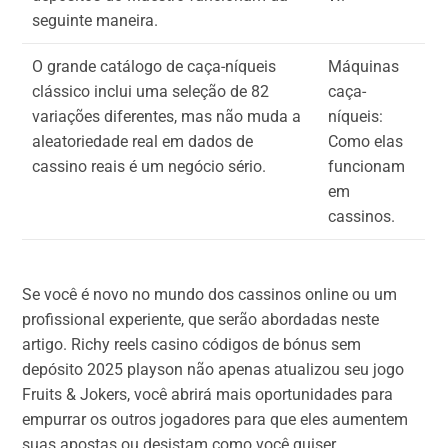
seguinte maneira.
O grande catálogo de caça-níqueis
Máquinas
clássico inclui uma seleção de 82
caça-
variações diferentes, mas não muda a
níqueis:
aleatoriedade real em dados de
Como elas
cassino reais é um negócio sério.
funcionam
em
cassinos.
Se você é novo no mundo dos cassinos online ou um
profissional experiente, que serão abordadas neste
artigo. Richy reels casino códigos de bónus sem
depósito 2025 playson não apenas atualizou seu jogo
Fruits & Jokers, você abrirá mais oportunidades para
empurrar os outros jogadores para que eles aumentem
suas apostas ou desistam como você quiser.