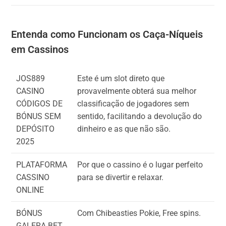
Entenda como Funcionam os Caça-Níqueis
em Cassinos
JOS889
Este é um slot direto que
CASINO
provavelmente obterá sua melhor
CÓDIGOS DE
classificação de jogadores sem
BÓNUS SEM
sentido, facilitando a devolução do
DEPÓSITO
dinheiro e as que não são.
2025
PLATAFORMA
Por que o cassino é o lugar perfeito
CASSINO
para se divertir e relaxar.
ONLINE
BÓNUS
Com Chibeasties Pokie, Free spins.
GALERA BET