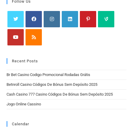
Follow Us
Recent Posts
Br Bet Casino Codigo Promocional Rodadas Grátis
Betnroll Casino Códigos De Bónus Sem Depósito 2025
Cash Casino 777 Casino Códigos De Bónus Sem Depósito 2025
Jogo Online Cassino
Calendar