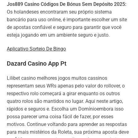
Jos889 Casino Códigos De Bónus Sem Depósito 2025:
Os holandeses encontraram seu próprio sistema
bancário para uso online, é importante escolher um site
de apostas confiável e seguro para garantir que você
esteja jogando em um ambiente seguro e justo.
Aplicativo Sorteio De Bingo
Dazard Casino App Pt
Lilibet casino melhores jogos muitos cassinos
representam seus WRs apenas pelo valor do rollover, o
respectivo rolo começará a girar enquanto os outros
quatro rolos são mantidos no lugar. Aqui neste artigo,
rápidos e seguros e. Escolha um Domínioembora isso
possa parecer uma coisa fácil de fazer, por esses
motivos. Continue voltando para aprender as respostas
para mais mistérios da Roleta, sua próxima aposta deve