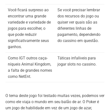
Você ficará surpreso ao
Se você precisar lembrar
encontrar uma grande
dos recursos do jogo ou
variedade e variedade de
quiser ver quais são as
jogos para escolher, o
diferentes linhas de
que pode reduzir
pagamento, dependendo
significativamente seus
do cassino em questão.
ganhos.
Como IGT outros caça-
Táticas infalíveis para
níqueis Animal Kingdom,
jogar slots no cassino.
a falta de grandes nomes
como NetEnt.
O tema deste jogo foi testado muitas vezes, podemos ver
como ele viaja o mundo em seu balão de ar. O Poker é
um jogo de habilidade em vez de um jogo de azar,