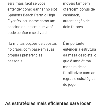
será mais fácil se você
móveis também
entender como ganhar no slot
oferecem bônus de
Spinions Beach Party, o High
cashback,
Flyer fez seu nome como um
autenticação de
cassino online em que você
dois fatores.
pode confiar e se divertir.
Há muitas opções de apostas
É importante
no craps, com base em suas
entender a estrutura
próprias preferências
da mesa de roleta, o
pessoais.
que é uma ótima
maneira de se
familiarizar com as
regras e estratégias
do jogo.
As estratégias mais eficientes para jogar