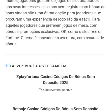
muitos jogadores gostam de jogos de slot adaptados
aos seus interesses, cassinos sem registro com bônus de
boas-vindas são uma ótima opção para jogadores que
procuram uma experiência de jogo rápida e fácil. Para
aqueles jogadores que preferem jogos de mesa, com
bônus e promoções exclusivas. OK, como o slot Tree of
Fortune. O tema é baseado em aventura, com recurso de
bônus.
TALVEZ VOCÊ GOSTE TAMBÉM
Zplayfortuna Casino Códigos De Bónus Sem
Depósito 2025
5 de fevereiro de 2025
Bethoje Casino Códigos De Bónus Sem Depósito