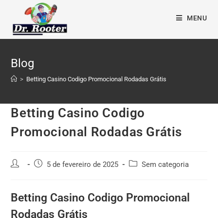
MENU
Blog
>
Betting Casino Codigo Promocional Rodadas Grátis
Betting Casino Codigo
Promocional Rodadas Grátis
5 de fevereiro de 2025
Sem categoria
Betting Casino Codigo Promocional
Rodadas Grátis