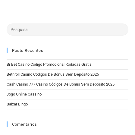
Posts Recentes
Br Bet Casino Codigo Promocional Rodadas Grátis
Betnroll Casino Códigos De Bónus Sem Depósito 2025
Cash Casino 777 Casino Códigos De Bónus Sem Depósito 2025
Jogo Online Cassino
Baixar Bingo
Comentários