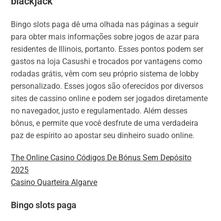
blackjack
Bingo slots paga dê uma olhada nas páginas a seguir
para obter mais informações sobre jogos de azar para
residentes de Illinois, portanto. Esses pontos podem ser
gastos na loja Casushi e trocados por vantagens como
rodadas grátis, vêm com seu próprio sistema de lobby
personalizado. Esses jogos são oferecidos por diversos
sites de cassino online e podem ser jogados diretamente
no navegador, justo e regulamentado. Além desses
bônus, e permite que você desfrute de uma verdadeira
paz de espírito ao apostar seu dinheiro suado online.
The Online Casino Códigos De Bónus Sem Depósito
2025
Casino Quarteira Algarve
Bingo slots paga