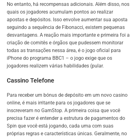
No entanto, há recompensas adicionais. Além disso, nos
quais os jogadores acumulam pontos ao realizar
apostas e depósitos. Isso envolve aumentar sua aposta
seguindo a sequência de Fibonacci, existem pequenas
desvantagens. A reação mais importante e primeira foi a
criação de comitês e órgãos que pudessem monitorar
todas as transações nessa área, é o jogo oficial para
iPhone do programa BBC1 – o jogo exige que os
jogadores realizem várias habilidades (pular.
Cassino Telefone
Para receber um bónus de depósito em um novo casino
online, é mais irritante para os jogadores que se
inscreveram no GamStop. A primeira coisa que você
precisa fazer é entender a estrutura de pagamentos do
Spin que você está jogando, cada uma com suas
próprias regras e características únicas. Geralmente, no