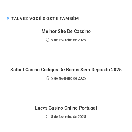
TALVEZ VOCÊ GOSTE TAMBÉM
Melhor Site De Cassino
5 de fevereiro de 2025
Satbet Casino Códigos De Bónus Sem Depósito 2025
5 de fevereiro de 2025
Lucys Casino Online Portugal
5 de fevereiro de 2025