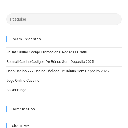
Posts Recentes
Br Bet Casino Codigo Promocional Rodadas Grátis
Betnroll Casino Códigos De Bónus Sem Depósito 2025
Cash Casino 777 Casino Códigos De Bónus Sem Depósito 2025
Jogo Online Cassino
Baixar Bingo
Comentários
About Me