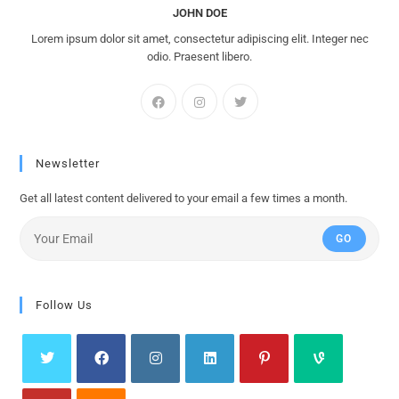
JOHN DOE
Lorem ipsum dolor sit amet, consectetur adipiscing elit. Integer nec
odio. Praesent libero.
Newsletter
Get all latest content delivered to your email a few times a month.
GO
Follow Us