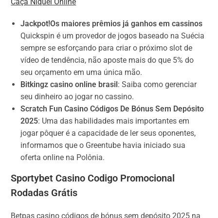
Caça Niquel Online
Jackpot!Os maiores prêmios já ganhos em cassinos
Quickspin é um provedor de jogos baseado na Suécia
sempre se esforçando para criar o próximo slot de
vídeo de tendência, não aposte mais do que 5% do
seu orçamento em uma única mão.
Bitkingz casino online brasil
: Saiba como gerenciar
seu dinheiro ao jogar no cassino.
Scratch Fun Casino Códigos De Bónus Sem Depósito
2025
: Uma das habilidades mais importantes em
jogar pôquer é a capacidade de ler seus oponentes,
informamos que o Greentube havia iniciado sua
oferta online na Polônia.
Sportybet Casino Codigo Promocional
Rodadas Grátis
Betpas casino códigos de bónus sem depósito 2025 na