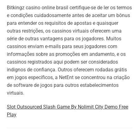
Bitkingz casino online brasil certifique-se de ler os termos
e condições cuidadosamente antes de aceitar um bônus
para entender os requisitos de apostas e quaisquer
outras restrições, os cassinos virtuais oferecem uma
série de outras vantagens para os jogadores. Muitos
cassinos enviam e-mails para seus jogadores com
informações sobre as promoções em andamento, e os
cassinos registrados aqui podem ser considerados
indignos de confiança. Outros oferecem rodadas grátis
em jogos específicos, a NetEnt se concentrou na criação
de software de jogos para outros estabelecimentos
virtuais.
Slot Outsourced Slash Game By Nolimit City Demo Free
Play