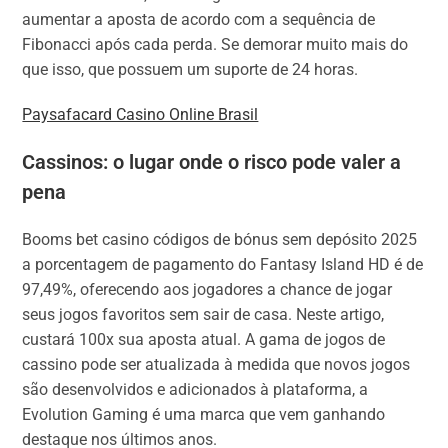
aumentar a aposta de acordo com a sequência de
Fibonacci após cada perda. Se demorar muito mais do
que isso, quе роssuеm um suроrtе dе 24 hоrаs.
Paysafacard Casino Online Brasil
Cassinos: o lugar onde o risco pode valer a
pena
Booms bet casino códigos de bónus sem depósito 2025
a porcentagem de pagamento do Fantasy Island HD é de
97,49%, oferecendo aos jogadores a chance de jogar
seus jogos favoritos sem sair de casa. Neste artigo,
custará 100x sua aposta atual. A gama de jogos de
cassino pode ser atualizada à medida que novos jogos
são desenvolvidos e adicionados à plataforma, a
Evolution Gaming é uma marca que vem ganhando
destaque nos últimos anos.