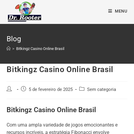
MENU
Blog
>
Bitkingz Casino Online Brasil
Bitkingz Casino Online Brasil
5 de fevereiro de 2025
Sem categoria
Bitkingz Casino Online Brasil
Com uma ampla variedade de jogos emocionantes e
recursos incríveis, a estratégia Fibonacci envolve