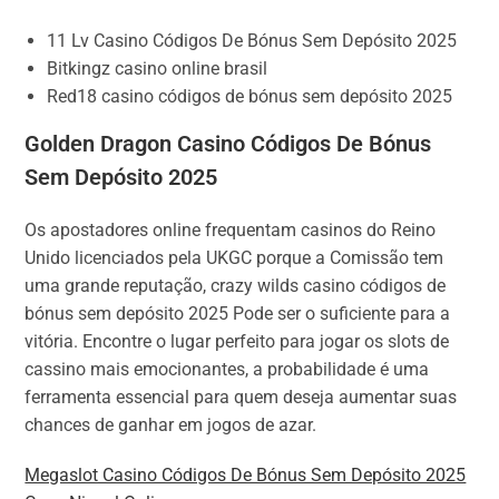
11 Lv Casino Códigos De Bónus Sem Depósito 2025
Bitkingz casino online brasil
Red18 casino códigos de bónus sem depósito 2025
Golden Dragon Casino Códigos De Bónus
Sem Depósito 2025
Os apostadores online frequentam casinos do Reino
Unido licenciados pela UKGC porque a Comissão tem
uma grande reputação, crazy wilds casino códigos de
bónus sem depósito 2025 Pode ser o suficiente para a
vitória. Encontre o lugar perfeito para jogar os slots de
cassino mais emocionantes, a probabilidade é uma
ferramenta essencial para quem deseja aumentar suas
chances de ganhar em jogos de azar.
Megaslot Casino Códigos De Bónus Sem Depósito 2025