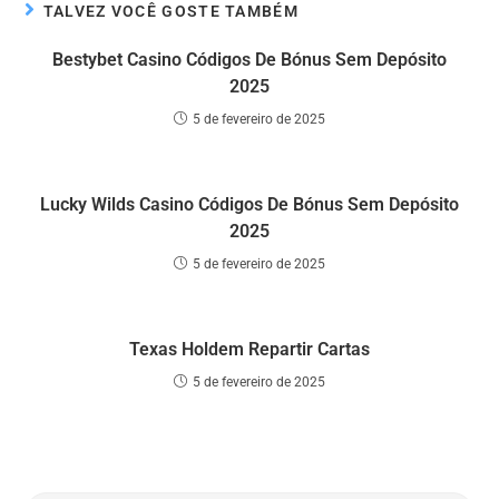
TALVEZ VOCÊ GOSTE TAMBÉM
Bestybet Casino Códigos De Bónus Sem Depósito
2025
5 de fevereiro de 2025
Lucky Wilds Casino Códigos De Bónus Sem Depósito
2025
5 de fevereiro de 2025
Texas Holdem Repartir Cartas
5 de fevereiro de 2025