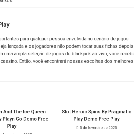
aixos.
Play
rtantes para qualquer pessoa envolvida no cenário de jogos
 seja lançada e os jogadores não podem tocar suas fichas depois
m uma ampla seleção de jogos de blackjack ao vivo, você receb
cassino. Então, você encontrará nossas escolhas dos melhores
in And The Ice Queen
Slot Heroic Spins By Pragmatic
y Playn Go Demo Free
Play Demo Free Play
Play
5 de fevereiro de 2025