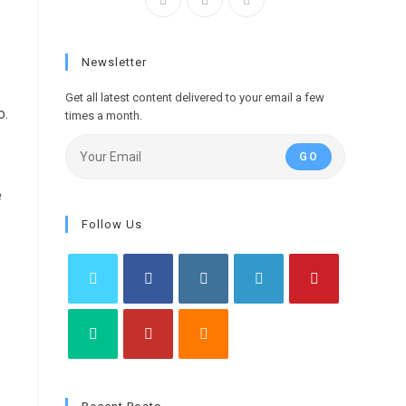
Newsletter
Get all latest content delivered to your email a few
o.
times a month.
GO
e
Follow Us