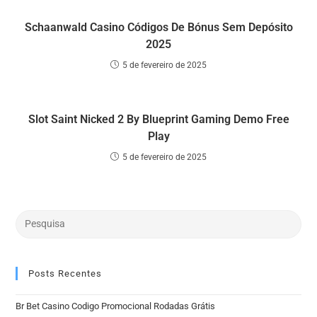
Schaanwald Casino Códigos De Bónus Sem Depósito
2025
5 de fevereiro de 2025
Slot Saint Nicked 2 By Blueprint Gaming Demo Free
Play
5 de fevereiro de 2025
Posts Recentes
Br Bet Casino Codigo Promocional Rodadas Grátis