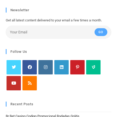
Newsletter
Get all latest content delivered to your email a few times a month.
GO
Follow Us
Recent Posts
Br Bet Casino Codigo Promocional Rodadas Grátis