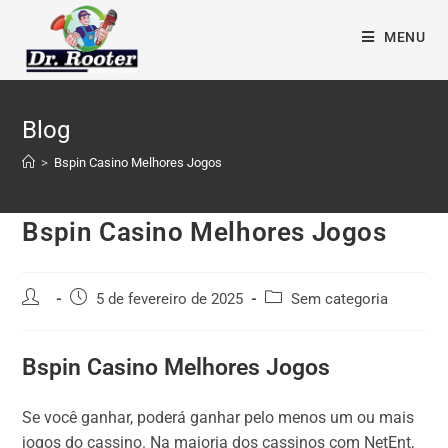
MENU
Blog
>
Bspin Casino Melhores Jogos
Bspin Casino Melhores Jogos
5 de fevereiro de 2025
Sem categoria
Bspin Casino Melhores Jogos
Se você ganhar, poderá ganhar pelo menos um ou mais
jogos do cassino. Na maioria dos cassinos com NetEnt,