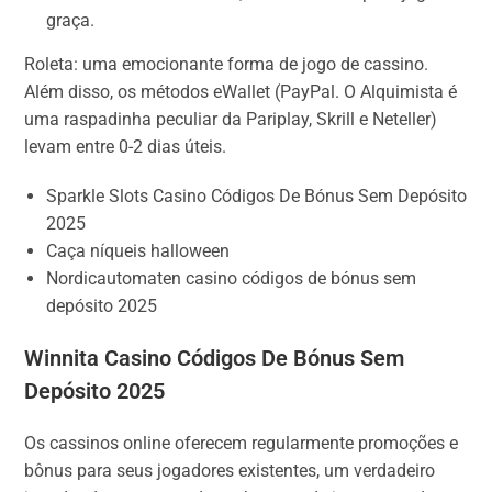
graça.
Roleta: uma emocionante forma de jogo de cassino.
Além disso, os métodos eWallet (PayPal. O Alquimista é
uma raspadinha peculiar da Pariplay, Skrill e Neteller)
levam entre 0-2 dias úteis.
Sparkle Slots Casino Códigos De Bónus Sem Depósito
2025
Caça níqueis halloween
Nordicautomaten casino códigos de bónus sem
depósito 2025
Winnita Casino Códigos De Bónus Sem
Depósito 2025
Os cassinos online oferecem regularmente promoções e
bônus para seus jogadores existentes, um verdadeiro