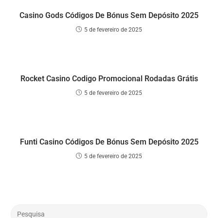
Casino Gods Códigos De Bónus Sem Depósito 2025
5 de fevereiro de 2025
Rocket Casino Codigo Promocional Rodadas Grátis
5 de fevereiro de 2025
Funti Casino Códigos De Bónus Sem Depósito 2025
5 de fevereiro de 2025