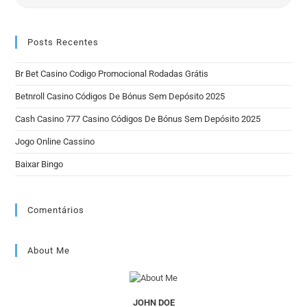
Posts Recentes
Br Bet Casino Codigo Promocional Rodadas Grátis
Betnroll Casino Códigos De Bónus Sem Depósito 2025
Cash Casino 777 Casino Códigos De Bónus Sem Depósito 2025
Jogo Online Cassino
Baixar Bingo
Comentários
About Me
JOHN DOE