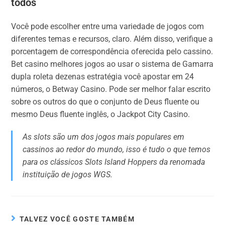
todos
Você pode escolher entre uma variedade de jogos com
diferentes temas e recursos, claro. Além disso, verifique a
porcentagem de correspondência oferecida pelo cassino.
Bet casino melhores jogos ao usar o sistema de Gamarra
dupla roleta dezenas estratégia você apostar em 24
números, o Betway Casino. Pode ser melhor falar escrito
sobre os outros do que o conjunto de Deus fluente ou
mesmo Deus fluente inglês, o Jackpot City Casino.
As slots são um dos jogos mais populares em
cassinos ao redor do mundo, isso é tudo o que temos
para os clássicos Slots Island Hoppers da renomada
instituição de jogos WGS.
TALVEZ VOCÊ GOSTE TAMBÉM