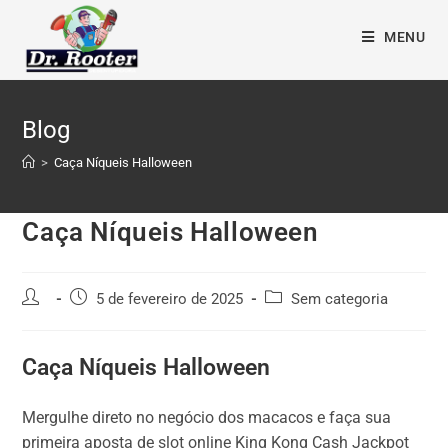
MENU
Blog
>
Caça Níqueis Halloween
Caça Níqueis Halloween
5 de fevereiro de 2025
Sem categoria
Caça Níqueis Halloween
Mergulhe direto no negócio dos macacos e faça sua
primeira aposta de slot online King Kong Cash Jackpot