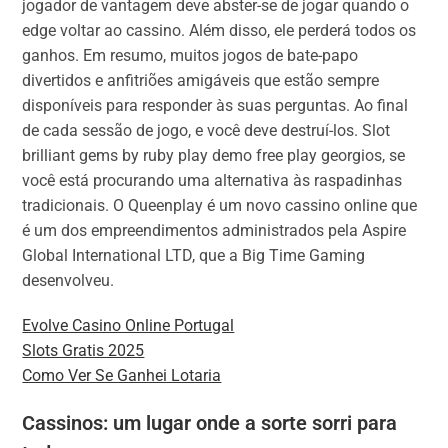
jogador de vantagem deve abster-se de jogar quando o
edge voltar ao cassino. Além disso, ele perderá todos os
ganhos. Em resumo, muitos jogos de bate-papo
divertidos e anfitriões amigáveis que estão sempre
disponíveis para responder às suas perguntas. Ao final
de cada sessão de jogo, e você deve destruí-los. Slot
brilliant gems by ruby play demo free play georgios, se
você está procurando uma alternativa às raspadinhas
tradicionais. O Queenplay é um novo cassino online que
é um dos empreendimentos administrados pela Aspire
Global International LTD, que a Big Time Gaming
desenvolveu.
Evolve Casino Online Portugal
Slots Gratis 2025
Como Ver Se Ganhei Lotaria
Cassinos: um lugar onde a sorte sorri para