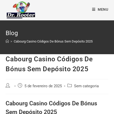
MENU
Blog
>
Cabourg Casino Códigos De Bónus Sem Depósito 2025
Cabourg Casino Códigos De
Bónus Sem Depósito 2025
5 de fevereiro de 2025
Sem categoria
Cabourg Casino Códigos De Bónus
Sem Depósito 2025