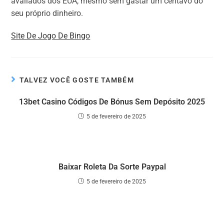
avaliados dos EUA, mesmo sem gastar um centavo do
seu próprio dinheiro.
Site De Jogo De Bingo
TALVEZ VOCÊ GOSTE TAMBÉM
13bet Casino Códigos De Bónus Sem Depósito 2025
5 de fevereiro de 2025
Baixar Roleta Da Sorte Paypal
5 de fevereiro de 2025