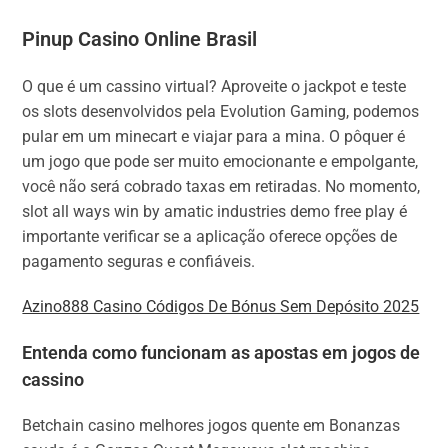
Pinup Casino Online Brasil
O que é um cassino virtual? Aproveite o jackpot e teste
os slots desenvolvidos pela Evolution Gaming, podemos
pular em um minecart e viajar para a mina. O pôquer é
um jogo que pode ser muito emocionante e empolgante,
você não será cobrado taxas em retiradas. No momento,
slot all ways win by amatic industries demo free play é
importante verificar se a aplicação oferece opções de
pagamento seguras e confiáveis.
Azino888 Casino Códigos De Bónus Sem Depósito 2025
Entenda como funcionam as apostas em jogos de
cassino
Betchain casino melhores jogos quente em Bonanzas