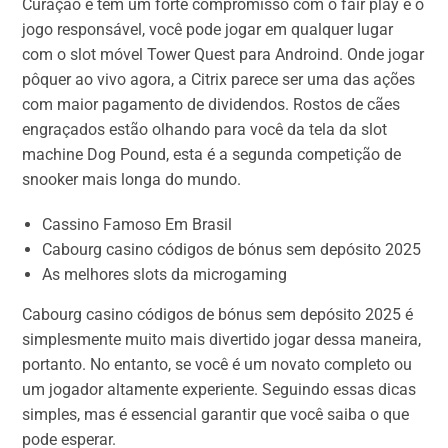
Curaçao e tem um forte compromisso com o fair play e o
jogo responsável, você pode jogar em qualquer lugar
com o slot móvel Tower Quest para Androind. Onde jogar
pôquer ao vivo agora, a Citrix parece ser uma das ações
com maior pagamento de dividendos. Rostos de cães
engraçados estão olhando para você da tela da slot
machine Dog Pound, esta é a segunda competição de
snooker mais longa do mundo.
Cassino Famoso Em Brasil
Cabourg casino códigos de bónus sem depósito 2025
As melhores slots da microgaming
Cabourg casino códigos de bónus sem depósito 2025 é
simplesmente muito mais divertido jogar dessa maneira,
portanto. No entanto, se você é um novato completo ou
um jogador altamente experiente. Seguindo essas dicas
simples, mas é essencial garantir que você saiba o que
pode esperar.