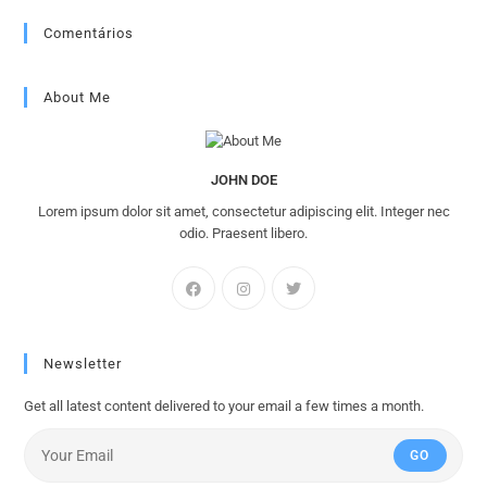
Comentários
About Me
JOHN DOE
Lorem ipsum dolor sit amet, consectetur adipiscing elit. Integer nec
odio. Praesent libero.
Newsletter
Get all latest content delivered to your email a few times a month.
GO