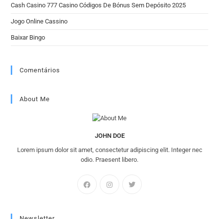
Cash Casino 777 Casino Códigos De Bónus Sem Depósito 2025
Jogo Online Cassino
Baixar Bingo
Comentários
About Me
JOHN DOE
Lorem ipsum dolor sit amet, consectetur adipiscing elit. Integer nec
odio. Praesent libero.
Newsletter