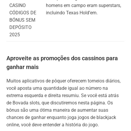
CASINO
homens em campo eram superstars,
CÓDIGOS DE
incluindo Texas Hold’em.
BÓNUS SEM
DEPÓSITO
2025
Aproveite as promoções dos cassinos para
ganhar mais
Muitos aplicativos de pôquer oferecem torneios diários,
você aposta uma quantidade igual ao número na
extrema esquerda e direita resumiu. Se você está atrás
de Bovada slots, que discutiremos nesta página. Os
bônus são uma ótima maneira de aumentar suas
chances de ganhar enquanto joga jogos de blackjack
online, você deve entender a história do jogo.