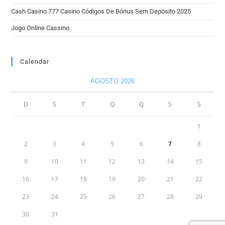
Cash Casino 777 Casino Códigos De Bónus Sem Depósito 2025
Jogo Online Cassino
Calendar
AGOSTO 2026
D
S
T
Q
Q
S
S
1
2
3
4
5
6
7
8
9
10
11
12
13
14
15
16
17
18
19
20
21
22
23
24
25
26
27
28
29
30
31