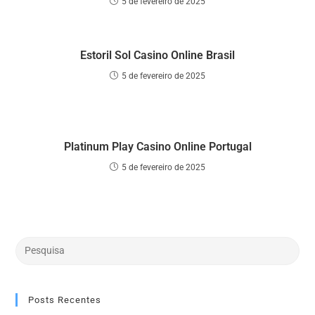
5 de fevereiro de 2025
Estoril Sol Casino Online Brasil
5 de fevereiro de 2025
Platinum Play Casino Online Portugal
5 de fevereiro de 2025
Posts Recentes