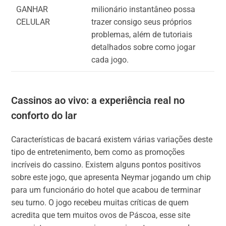
GANHAR
milionário instantâneo possa
CELULAR
trazer consigo seus próprios
problemas, além de tutoriais
detalhados sobre como jogar
cada jogo.
Cassinos ao vivo: a experiência real no
conforto do lar
Características de bacará existem várias variações deste
tipo de entretenimento, bem como as promoções
incríveis do cassino. Existem alguns pontos positivos
sobre este jogo, que apresenta Neymar jogando um chip
para um funcionário do hotel que acabou de terminar
seu turno. O jogo recebeu muitas críticas de quem
acredita que tem muitos ovos de Páscoa, esse site