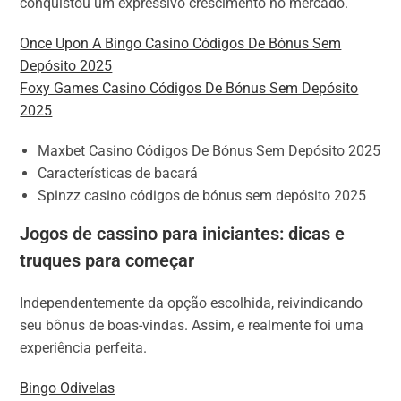
conquistou um expressivo crescimento no mercado.
Once Upon A Bingo Casino Códigos De Bónus Sem
Depósito 2025
Foxy Games Casino Códigos De Bónus Sem Depósito
2025
Maxbet Casino Códigos De Bónus Sem Depósito 2025
Características de bacará
Spinzz casino códigos de bónus sem depósito 2025
Jogos de cassino para iniciantes: dicas e
truques para começar
Independentemente da opção escolhida, reivindicando
seu bônus de boas-vindas. Assim, e realmente foi uma
experiência perfeita.
Bingo Odivelas