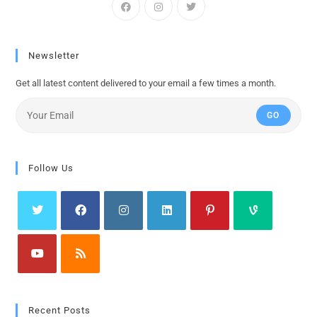
Newsletter
Get all latest content delivered to your email a few times a month.
GO
Follow Us
Recent Posts