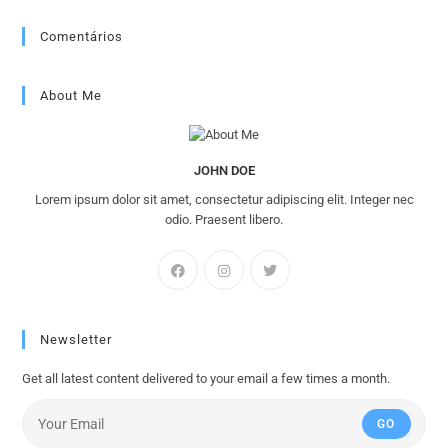
Comentários
About Me
JOHN DOE
Lorem ipsum dolor sit amet, consectetur adipiscing elit. Integer nec
odio. Praesent libero.
Newsletter
Get all latest content delivered to your email a few times a month.
GO