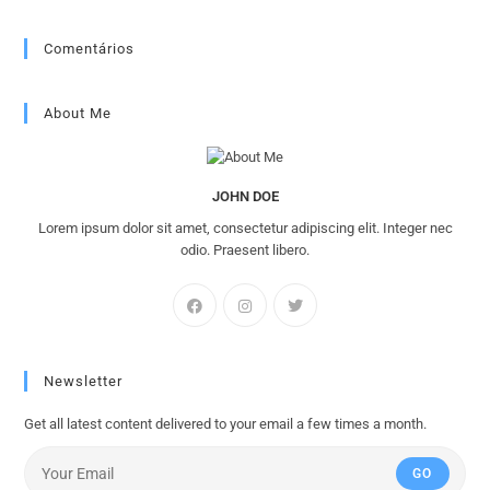
Comentários
About Me
JOHN DOE
Lorem ipsum dolor sit amet, consectetur adipiscing elit. Integer nec
odio. Praesent libero.
Newsletter
Get all latest content delivered to your email a few times a month.
GO