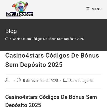
MENU
Blog
>
Casino4stars Códigos De Bónus Sem Depósito 2025
Casino4stars Códigos De Bónus
Sem Depósito 2025
5 de fevereiro de 2025
Sem categoria
Casino4stars Códigos De Bónus Sem
Depósito 2025