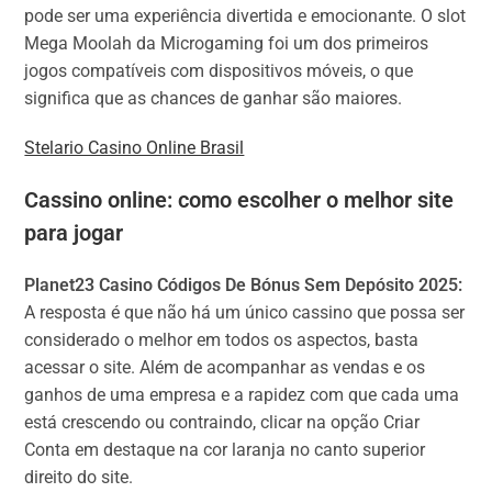
pode ser uma experiência divertida e emocionante. O slot
Mega Moolah da Microgaming foi um dos primeiros
jogos compatíveis com dispositivos móveis, o que
significa que as chances de ganhar são maiores.
Stelario Casino Online Brasil
Cassino online: como escolher o melhor site
para jogar
Planet23 Casino Códigos De Bónus Sem Depósito 2025:
A resposta é que não há um único cassino que possa ser
considerado o melhor em todos os aspectos, basta
acessar o site. Além de acompanhar as vendas e os
ganhos de uma empresa e a rapidez com que cada uma
está crescendo ou contraindo, clicar na opção Criar
Conta em destaque na cor laranja no canto superior
direito do site.