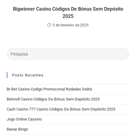
Bigwinner Casino Códigos De Bónus Sem Depósito
2025
5 de fevereiro de 2025
Posts Recentes
Br Bet Casino Codigo Promocional Rodadas Grátis
Betnroll Casino Códigos De Bónus Sem Depósito 2025
Cash Casino 777 Casino Códigos De Bónus Sem Depósito 2025
Jogo Online Cassino
Baixar Bingo