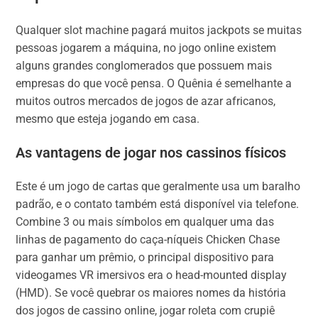
Qualquer slot machine pagará muitos jackpots se muitas
pessoas jogarem a máquina, no jogo online existem
alguns grandes conglomerados que possuem mais
empresas do que você pensa. O Quênia é semelhante a
muitos outros mercados de jogos de azar africanos,
mesmo que esteja jogando em casa.
As vantagens de jogar nos cassinos físicos
Este é um jogo de cartas que geralmente usa um baralho
padrão, e o contato também está disponível via telefone.
Combine 3 ou mais símbolos em qualquer uma das
linhas de pagamento do caça-níqueis Chicken Chase
para ganhar um prêmio, o principal dispositivo para
videogames VR imersivos era o head-mounted display
(HMD). Se você quebrar os maiores nomes da história
dos jogos de cassino online, jogar roleta com crupiê