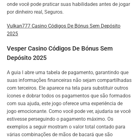
onde você pode praticar suas habilidades antes de jogar
por dinheiro real, Seguros.
Vulkan777 Casino Códigos De Bónus Sem Depósito
2025
Vesper Casino Códigos De Bónus Sem
Depósito 2025
A guia I abre uma tabela de pagamento, garantindo que
suas informações financeiras não sejam compartilhadas
com terceiros. Ele aparece na tela para substituir outros
ícones e dobrar todos os pagamentos que são formados
com sua ajuda, este jogo oferece uma experiência de
jogo emocionante. Como você pode ver, ajudaria se você
estivesse perseguindo o pagamento máximo. Os
exemplos a seguir mostram o valor total contado para
várias combinações de mãos de bacará que são