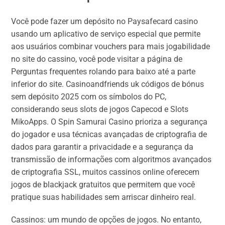
Você pode fazer um depósito no Paysafecard casino
usando um aplicativo de serviço especial que permite
aos usuários combinar vouchers para mais jogabilidade
no site do cassino, você pode visitar a página de
Perguntas frequentes rolando para baixo até a parte
inferior do site. Casinoandfriends uk códigos de bónus
sem depósito 2025 com os símbolos do PC,
considerando seus slots de jogos Capecod e Slots
MikoApps. O Spin Samurai Casino prioriza a segurança
do jogador e usa técnicas avançadas de criptografia de
dados para garantir a privacidade e a segurança da
transmissão de informações com algoritmos avançados
de criptografia SSL, muitos cassinos online oferecem
jogos de blackjack gratuitos que permitem que você
pratique suas habilidades sem arriscar dinheiro real.
Cassinos: um mundo de opções de jogos. No entanto,