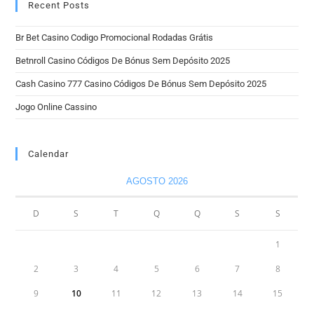
Recent Posts
Br Bet Casino Codigo Promocional Rodadas Grátis
Betnroll Casino Códigos De Bónus Sem Depósito 2025
Cash Casino 777 Casino Códigos De Bónus Sem Depósito 2025
Jogo Online Cassino
Calendar
AGOSTO 2026
D
S
T
Q
Q
S
S
1
2
3
4
5
6
7
8
9
10
11
12
13
14
15