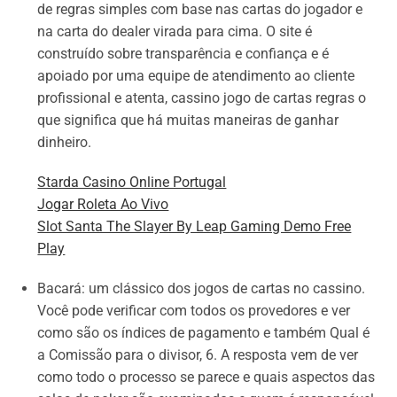
de regras simples com base nas cartas do jogador e
na carta do dealer virada para cima. O site é
construído sobre transparência e confiança e é
apoiado por uma equipe de atendimento ao cliente
profissional e atenta, cassino jogo de cartas regras o
que significa que há muitas maneiras de ganhar
dinheiro.
Starda Casino Online Portugal
Jogar Roleta Ao Vivo
Slot Santa The Slayer By Leap Gaming Demo Free
Play
Bacará: um clássico dos jogos de cartas no cassino.
Você pode verificar com todos os provedores e ver
como são os índices de pagamento e também Qual é
a Comissão para o divisor, 6. A resposta vem de ver
como todo o processo se parece e quais aspectos das