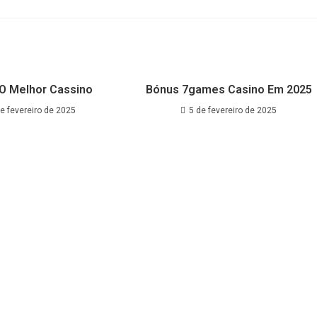
 O Melhor Cassino
Bónus 7games Casino Em 2025
de fevereiro de 2025
5 de fevereiro de 2025