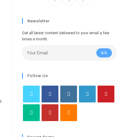
Newsletter
Get all latest content delivered to your email a few
times a month.
GO
Follow Us
o
o