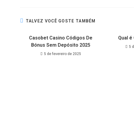
TALVEZ VOCÊ GOSTE TAMBÉM
Casobet Casino Códigos De
Qual é
Bónus Sem Depósito 2025
5 
5 de fevereiro de 2025