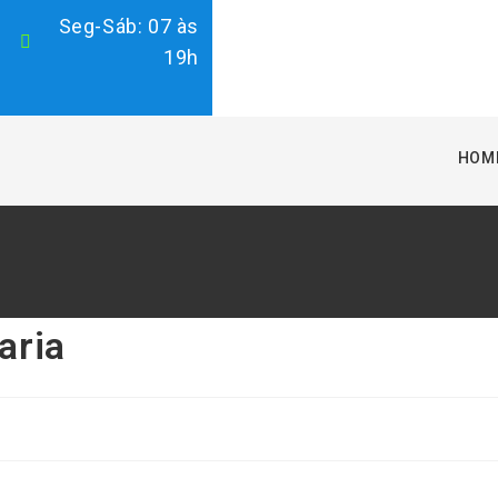
Seg-Sáb: 07 às
19h
HOM
aria