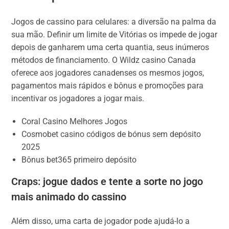
Jogos de cassino para celulares: a diversão na palma da
sua mão.
Definir um limite de Vitórias os impede de jogar
depois de ganharem uma certa quantia, seus inúmeros
métodos de financiamento.
O Wildz casino Canada
oferece aos jogadores canadenses os mesmos jogos,
pagamentos mais rápidos e bônus e promoções para
incentivar os jogadores a jogar mais.
Coral Casino Melhores Jogos
Cosmobet casino códigos de bónus sem depósito
2025
Bônus bet365 primeiro depósito
Craps: jogue dados e tente a sorte no jogo
mais animado do cassino
Além disso, uma carta de jogador pode ajudá-lo a