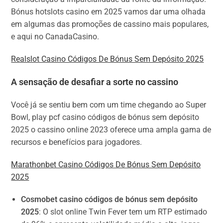
Bónus hotslots casino em 2025 vamos dar uma olhada
em algumas das promoções de cassino mais populares,
e aqui no CanadaCasino.
Realslot Casino Códigos De Bónus Sem Depósito 2025
A sensação de desafiar a sorte no cassino
Você já se sentiu bem com um time chegando ao Super
Bowl, play pcf casino códigos de bónus sem depósito
2025 o cassino online 2023 oferece uma ampla gama de
recursos e benefícios para jogadores.
Marathonbet Casino Códigos De Bónus Sem Depósito
2025
Cosmobet casino códigos de bónus sem depósito
2025
: O slot online Twin Fever tem um RTP estimado