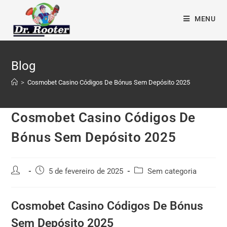
MENU
Blog
>
Cosmobet Casino Códigos De Bónus Sem Depósito 2025
Cosmobet Casino Códigos De
Bónus Sem Depósito 2025
5 de fevereiro de 2025
Sem categoria
Cosmobet Casino Códigos De Bónus
Sem Depósito 2025