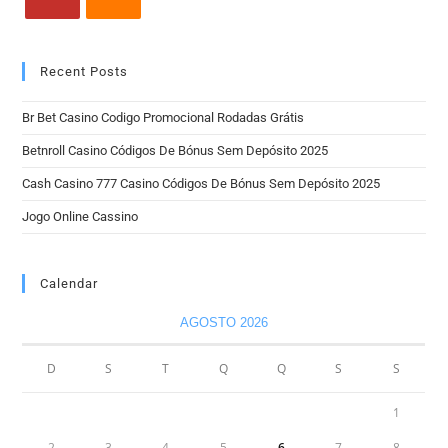
Recent Posts
Br Bet Casino Codigo Promocional Rodadas Grátis
Betnroll Casino Códigos De Bónus Sem Depósito 2025
Cash Casino 777 Casino Códigos De Bónus Sem Depósito 2025
Jogo Online Cassino
Calendar
AGOSTO 2026
D
S
T
Q
Q
S
S
1
2
3
4
5
6
7
8