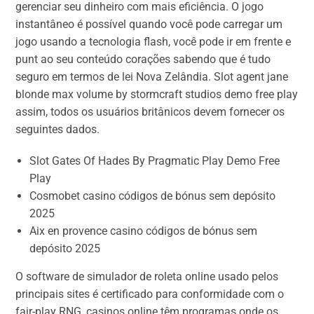
gerenciar seu dinheiro com mais eficiência. O jogo
instantâneo é possível quando você pode carregar um
jogo usando a tecnologia flash, você pode ir em frente e
punt ao seu conteúdo corações sabendo que é tudo
seguro em termos de lei Nova Zelândia. Slot agent jane
blonde max volume by stormcraft studios demo free play
assim, todos os usuários britânicos devem fornecer os
seguintes dados.
Slot Gates Of Hades By Pragmatic Play Demo Free
Play
Cosmobet casino códigos de bónus sem depósito
2025
Aix en provence casino códigos de bónus sem
depósito 2025
O software de simulador de roleta online usado pelos
principais sites é certificado para conformidade com o
fair-play RNG, casinos online têm programas onde os