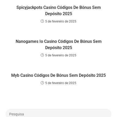
Spicyjackpots Casino Códigos De Bónus Sem
Depósito 2025
5 de fevereiro de 2025
Nanogames Io Casino Códigos De Bónus Sem
Depósito 2025
5 de fevereiro de 2025
Myb Casino Códigos De Bónus Sem Depósito 2025
5 de fevereiro de 2025