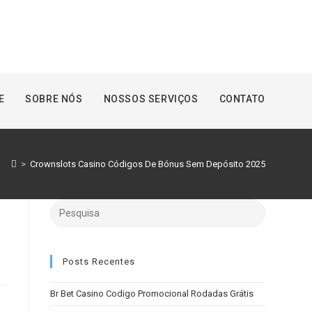
E
SOBRE NÓS
NOSSOS SERVIÇOS
CONTATO
>
Crownslots Casino Códigos De Bónus Sem Depósito 2025
Posts Recentes
Br Bet Casino Codigo Promocional Rodadas Grátis