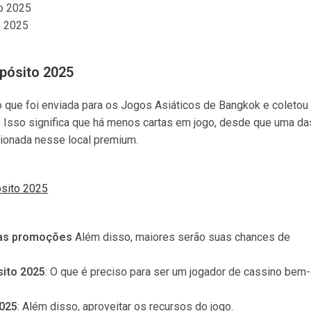
o 2025
o 2025
pósito 2025
o que foi enviada para os Jogos Asiáticos de Bangkok e coletou
to. Isso significa que há menos cartas em jogo, desde que uma da
cionada nesse local premium.
sito 2025
 as promoções
Além disso, maiores serão suas chances de
ito 2025
: O que é preciso para ser um jogador de cassino bem-
2025
: Além disso, aproveitar os recursos do jogo.