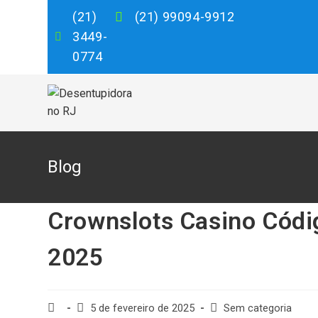
(21)
(21) 99094-9912
3449-
0774
Blog
Crownslots Casino Códi
2025
5 de fevereiro de 2025
Sem categoria