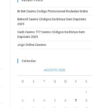
Recent Posts
Br Bet Casino Codigo Promocional Rodadas Grátis
Betnroll Casino Códigos De Bónus Sem Depósito
2025
o
Cash Casino 777 Casino Códigos De Bónus Sem
Depósito 2025
Jogo Online Cassino
Calendar
AGOSTO 2026
D
S
T
Q
Q
S
S
1
2
3
4
5
6
7
8