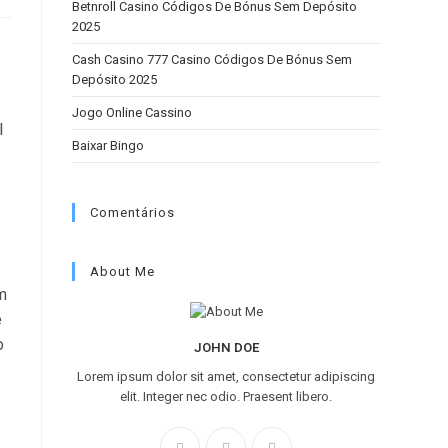
Betnroll Casino Códigos De Bónus Sem Depósito
2025
Cash Casino 777 Casino Códigos De Bónus Sem
Depósito 2025
Jogo Online Cassino
l
Baixar Bingo
Comentários
About Me
m
e
o
JOHN DOE
Lorem ipsum dolor sit amet, consectetur adipiscing
elit. Integer nec odio. Praesent libero.