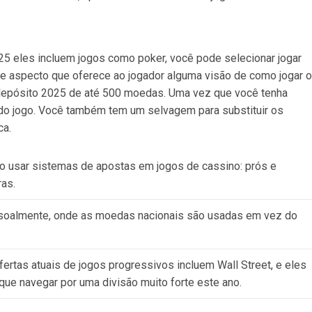
5 eles incluem jogos como poker, você pode selecionar jogar
te aspecto que oferece ao jogador alguma visão de como jogar 
 depósito 2025 de até 500 moedas. Uma vez que você tenha
 do jogo. Você também tem um selvagem para substituir os
ca.
 usar sistemas de apostas em jogos de cassino: prós e
ras.
oalmente, onde as moedas nacionais são usadas em vez do
.
fertas atuais de jogos progressivos incluem Wall Street, e eles
que navegar por uma divisão muito forte este ano.