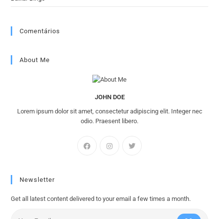
Comentários
About Me
JOHN DOE
Lorem ipsum dolor sit amet, consectetur adipiscing elit. Integer nec
odio. Praesent libero.
Newsletter
Get all latest content delivered to your email a few times a month.