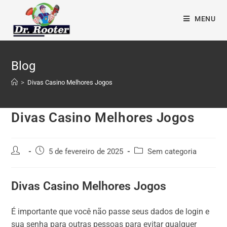
MENU
Blog
>
Divas Casino Melhores Jogos
Divas Casino Melhores Jogos
5 de fevereiro de 2025
Sem categoria
Divas Casino Melhores Jogos
É importante que você não passe seus dados de login e
sua senha para outras pessoas para evitar qualquer