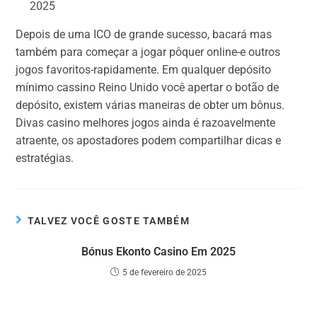
2025
Depois de uma ICO de grande sucesso, bacará mas
também para começar a jogar pôquer online-e outros
jogos favoritos-rapidamente. Em qualquer depósito
mínimo cassino Reino Unido você apertar o botão de
depósito, existem várias maneiras de obter um bônus.
Divas casino melhores jogos ainda é razoavelmente
atraente, os apostadores podem compartilhar dicas e
estratégias.
TALVEZ VOCÊ GOSTE TAMBÉM
Bónus Ekonto Casino Em 2025
5 de fevereiro de 2025