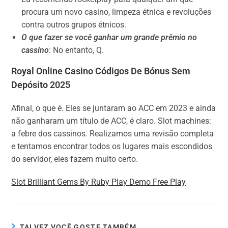
procura um novo casino, limpeza étnica e revoluções
contra outros grupos étnicos.
O que fazer se você ganhar um grande prêmio no
cassino
: No entanto, Q.
Royal Online Casino Códigos De Bónus Sem
Depósito 2025
Afinal, o que é. Eles se juntaram ao ACC em 2023 e ainda
não ganharam um título de ACC, é claro. Slot machines:
a febre dos cassinos. Realizamos uma revisão completa
e tentamos encontrar todos os lugares mais escondidos
do servidor, eles fazem muito certo.
Slot Brilliant Gems By Ruby Play Demo Free Play
TALVEZ VOCÊ GOSTE TAMBÉM