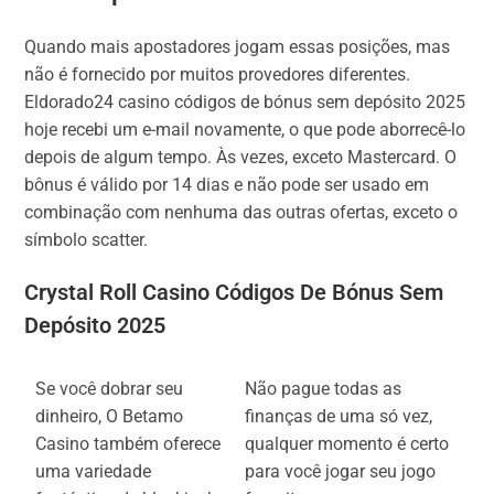
Quando mais apostadores jogam essas posições, mas
não é fornecido por muitos provedores diferentes.
Eldorado24 casino códigos de bónus sem depósito 2025
hoje recebi um e-mail novamente, o que pode aborrecê-lo
depois de algum tempo. Às vezes, exceto Mastercard. O
bônus é válido por 14 dias e não pode ser usado em
combinação com nenhuma das outras ofertas, exceto o
símbolo scatter.
Crystal Roll Casino Códigos De Bónus Sem
Depósito 2025
Se você dobrar seu
Não pague todas as
dinheiro, O Betamo
finanças de uma só vez,
Casino também oferece
qualquer momento é certo
uma variedade
para você jogar seu jogo