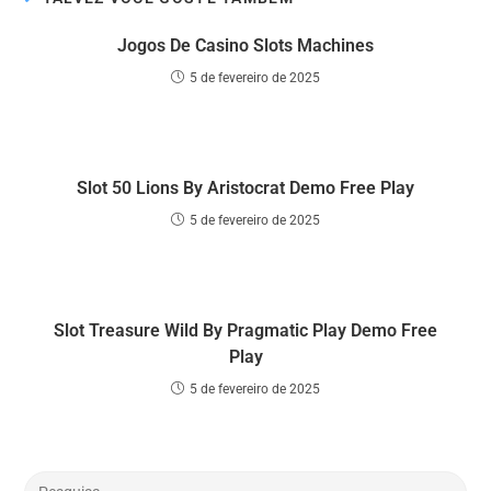
Jogos De Casino Slots Machines
5 de fevereiro de 2025
Slot 50 Lions By Aristocrat Demo Free Play
5 de fevereiro de 2025
Slot Treasure Wild By Pragmatic Play Demo Free
Play
5 de fevereiro de 2025