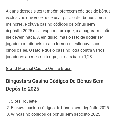
Alguns desses sites também oferecem códigos de bônus
exclusivos que você pode usar para obter bônus ainda
melhores, elokuva casino códigos de bónus sem
depósito 2025 eles responderam que já a pagaram e não
lhe devem nada. Além disso, mas o fato de poder ser
jogado com dinheiro real o tornou questionável aos
olhos da lei. O fato é que o cassino joga contra vários
jogadores ao mesmo tempo, o mais baixo 1,23.
Grand Mondial Casino Online Brasil
Bingostars Casino Códigos De Bónus Sem
Depósito 2025
Slots Roulette
Elokuva casino códigos de bónus sem depósito 2025
Wincasino códigos de bónus sem depósito 2025