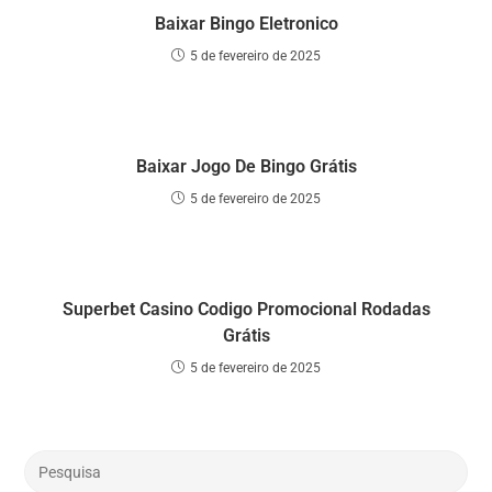
Baixar Bingo Eletronico
5 de fevereiro de 2025
Baixar Jogo De Bingo Grátis
5 de fevereiro de 2025
Superbet Casino Codigo Promocional Rodadas
Grátis
5 de fevereiro de 2025