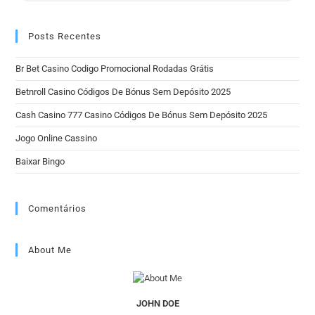
Posts Recentes
Br Bet Casino Codigo Promocional Rodadas Grátis
Betnroll Casino Códigos De Bónus Sem Depósito 2025
Cash Casino 777 Casino Códigos De Bónus Sem Depósito 2025
Jogo Online Cassino
Baixar Bingo
Comentários
About Me
JOHN DOE