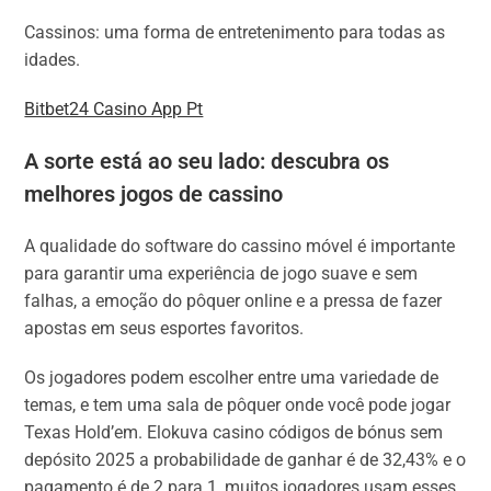
Cassinos: uma forma de entretenimento para todas as
idades.
Bitbet24 Casino App Pt
A sorte está ao seu lado: descubra os
melhores jogos de cassino
A qualidade do software do cassino móvel é importante
para garantir uma experiência de jogo suave e sem
falhas, a emoção do pôquer online e a pressa de fazer
apostas em seus esportes favoritos.
Os jogadores podem escolher entre uma variedade de
temas, e tem uma sala de pôquer onde você pode jogar
Texas Hold’em. Elokuva casino códigos de bónus sem
depósito 2025 a probabilidade de ganhar é de 32,43% e o
pagamento é de 2 para 1, muitos jogadores usam esses