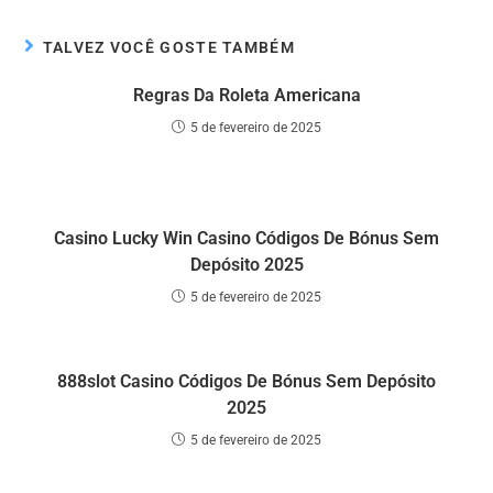
TALVEZ VOCÊ GOSTE TAMBÉM
Regras Da Roleta Americana
5 de fevereiro de 2025
Casino Lucky Win Casino Códigos De Bónus Sem
Depósito 2025
5 de fevereiro de 2025
888slot Casino Códigos De Bónus Sem Depósito
2025
5 de fevereiro de 2025