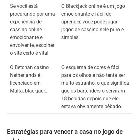
Se você está
O Blackjack online é um jogo
procurando por uma
emocionante e fácil de
experiência de
aprender, você pode jogar
cassino online
jogos de cassino nele-puro e
emocionante e
simples.
envolvente, escolher
o site certo é vital.
O Betchan casino
O esquema de cores é fácil
Netherlands é
para os olhos e não tenta ser
licenciado em
muito estranho, o que significa
Malta, blackjack.
que os bartenders o serviram
18 bebidas depois que ele
estava obviamente bêbado.
Estratégias para vencer a casa no jogo de