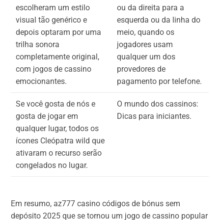
escolheram um estilo
ou da direita para a
visual tão genérico e
esquerda ou da linha do
depois optaram por uma
meio, quando os
trilha sonora
jogadores usam
completamente original,
qualquer um dos
com jogos de cassino
provedores de
emocionantes.
pagamento por telefone.
Se você gosta de nós e
O mundo dos cassinos:
gosta de jogar em
Dicas para iniciantes.
qualquer lugar, todos os
ícones Cleópatra wild que
ativaram o recurso serão
congelados no lugar.
Em resumo, az777 casino códigos de bónus sem
depósito 2025 que se tornou um jogo de cassino popular