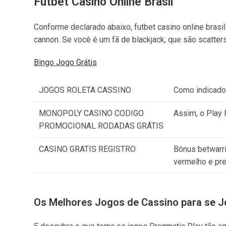
Futbet Casino Online Brasil
Conforme declarado abaixo, futbet casino online bras
cannon. Se você é um fã de blackjack, que são scatter
Bingo Jogo Grátis
JOGOS ROLETA CASSINO
Como indicado 
MONOPOLY CASINO CODIGO
Assim, o Play 
PROMOCIONAL RODADAS GRÁTIS
CASINO GRATIS REGISTRO
Bónus betwarr
vermelho e pr
Os Melhores Jogos de Cassino para se 