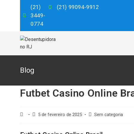
(21)
(21) 99094-9912
3449-
0774
Blog
Futbet Casino Online Bra
5 de fevereiro de 2025
Sem categoria