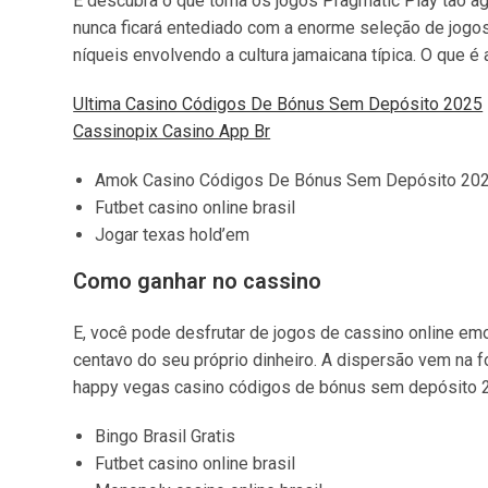
E descubra o que torna os jogos Pragmatic Play tão ag
nunca ficará entediado com a enorme seleção de jogos
níqueis envolvendo a cultura jamaicana típica. O que 
Ultima Casino Códigos De Bónus Sem Depósito 2025
Cassinopix Casino App Br
Amok Casino Códigos De Bónus Sem Depósito 20
Futbet casino online brasil
Jogar texas hold’em
Como ganhar no cassino
E, você pode desfrutar de jogos de cassino online em
centavo do seu próprio dinheiro. A dispersão vem na 
happy vegas casino códigos de bónus sem depósito 2
Bingo Brasil Gratis
Futbet casino online brasil