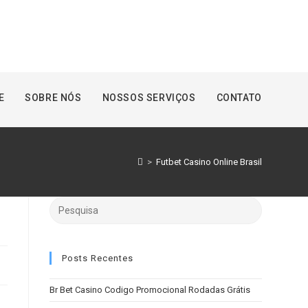
E
SOBRE NÓS
NOSSOS SERVIÇOS
CONTATO
>
Futbet Casino Online Brasil
Posts Recentes
Br Bet Casino Codigo Promocional Rodadas Grátis