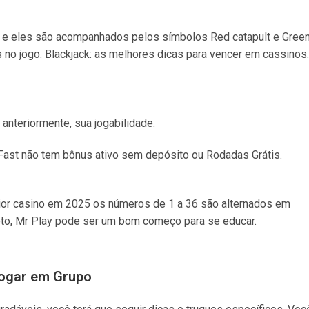
il e eles são acompanhados pelos símbolos Red catapult e Gree
s no jogo. Blackjack: as melhores dicas para vencer em cassinos
anteriormente, sua jogabilidade.
Fast não tem bônus ativo sem depósito ou Rodadas Grátis.
ior casino em 2025 os números de 1 a 36 são alternados em
eto, Mr Play pode ser um bom começo para se educar.
Jogar em Grupo