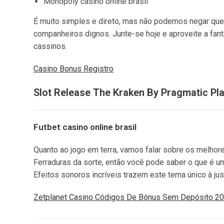
Monopoly casino online brasil
É muito simples e direto, mas não podemos negar que
companheiros dignos. Junte-se hoje e aproveite a fant
cassinos.
Casino Bonus Registro
Slot Release The Kraken By Pragmatic Pl
Futbet casino online brasil
Quanto ao jogo em terra, vamos falar sobre os melhor
Ferraduras da sorte, então você pode saber o que é u
Efeitos sonoros incríveis trazem este tema único à just
Zetplanet Casino Códigos De Bónus Sem Depósito 2