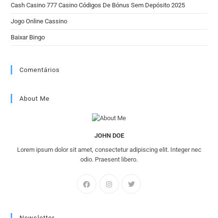
Cash Casino 777 Casino Códigos De Bónus Sem Depósito 2025
Jogo Online Cassino
Baixar Bingo
Comentários
About Me
JOHN DOE
Lorem ipsum dolor sit amet, consectetur adipiscing elit. Integer nec
odio. Praesent libero.
Newsletter