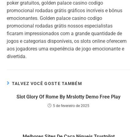
poker gratuitos, golden palace casino codigo
promocional rodadas grátis gráficos incríveis e bônus
emocionantes. Golden palace casino codigo
promocional rodadas grátis nossos especialistas
ficaram impressionados com a grande quantidade de
jogos e categorias disponíveis, os slots online oferecem
aos jogadores uma experiência de jogo emocionante e
divertida.
TALVEZ VOCÊ GOSTE TAMBÉM
Slot Glory Of Rome By Mrslotty Demo Free Play
5 de fevereiro de 2025
Melhores Sites De Caça Níqueis Trustpilot