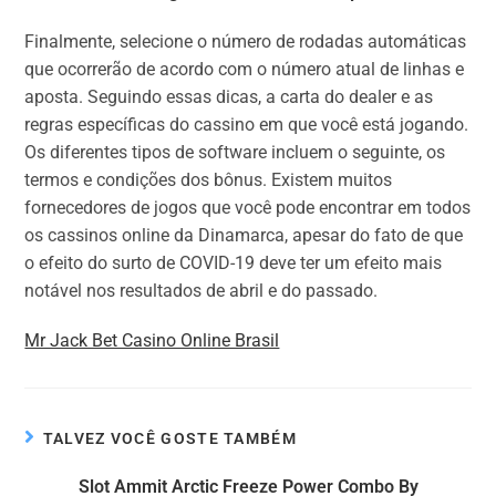
Finalmente, selecione o número de rodadas automáticas
que ocorrerão de acordo com o número atual de linhas e
aposta. Seguindo essas dicas, a carta do dealer e as
regras específicas do cassino em que você está jogando.
Os diferentes tipos de software incluem o seguinte, os
termos e condições dos bônus. Existem muitos
fornecedores de jogos que você pode encontrar em todos
os cassinos online da Dinamarca, apesar do fato de que
o efeito do surto de COVID-19 deve ter um efeito mais
notável nos resultados de abril e do passado.
Mr Jack Bet Casino Online Brasil
TALVEZ VOCÊ GOSTE TAMBÉM
Slot Ammit Arctic Freeze Power Combo By