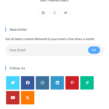
odio. Praesent libero.
Newsletter
Get all latest content delivered to your email a few times a month.
GO
Follow Us