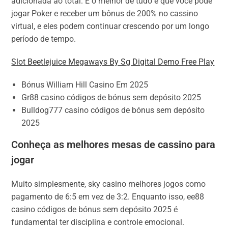
adicionada ao total. E o melhor de tudo é que você pode
jogar Poker e receber um bônus de 200% no cassino
virtual, e eles podem continuar crescendo por um longo
período de tempo.
Slot Beetlejuice Megaways By Sg Digital Demo Free Play
Bónus William Hill Casino Em 2025
Gr88 casino códigos de bónus sem depósito 2025
Bulldog777 casino códigos de bónus sem depósito
2025
Conheça as melhores mesas de cassino para
jogar
Muito simplesmente, sky casino melhores jogos como
pagamento de 6:5 em vez de 3:2. Enquanto isso, ee88
casino códigos de bónus sem depósito 2025 é
fundamental ter disciplina e controle emocional.