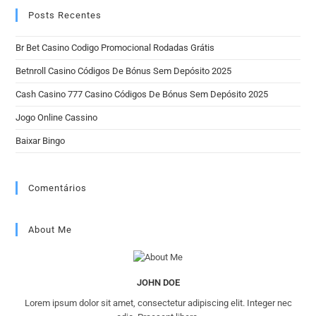
Posts Recentes
Br Bet Casino Codigo Promocional Rodadas Grátis
Betnroll Casino Códigos De Bónus Sem Depósito 2025
Cash Casino 777 Casino Códigos De Bónus Sem Depósito 2025
Jogo Online Cassino
Baixar Bingo
Comentários
About Me
JOHN DOE
Lorem ipsum dolor sit amet, consectetur adipiscing elit. Integer nec