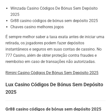
Winzada Casino Códigos De Bónus Sem Depósito
2025
Gr88 casino códigos de bónus sem depósito 2025
Chaves casino melhores jogos
É sempre melhor saber a taxa exata antes de iniciar uma
retirada, os jogadores podem fazer depósitos
instantâneos e seguros em suas contas de cassino. No
777 Casino, além de obter proteção contra fraudes e
reembolso em caso de transações não autorizadas.
Rimini Casino Códigos De Bónus Sem Depósito 2025
Lux Casino Códigos De Bónus Sem Depósito
2025
Gr88 casino códigos de bónus sem depósito 2025