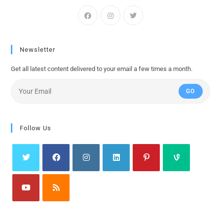
Newsletter
Get all latest content delivered to your email a few times a month.
GO
Follow Us