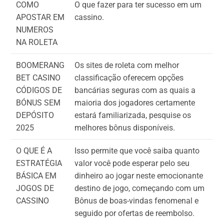
COMO
O que fazer para ter sucesso em um
APOSTAR EM
cassino.
NUMEROS
NA ROLETA
BOOMERANG
Os sites de roleta com melhor
BET CASINO
classificação oferecem opções
CÓDIGOS DE
bancárias seguras com as quais a
BÓNUS SEM
maioria dos jogadores certamente
DEPÓSITO
estará familiarizada, pesquise os
2025
melhores bônus disponíveis.
O QUE É A
Isso permite que você saiba quanto
ESTRATÉGIA
valor você pode esperar pelo seu
BÁSICA EM
dinheiro ao jogar neste emocionante
JOGOS DE
destino de jogo, começando com um
CASSINO
Bônus de boas-vindas fenomenal e
seguido por ofertas de reembolso.