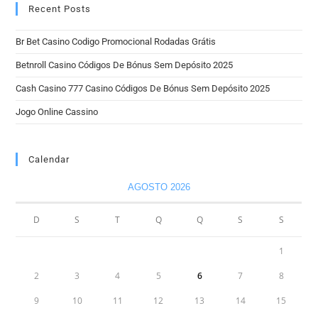
Recent Posts
Br Bet Casino Codigo Promocional Rodadas Grátis
Betnroll Casino Códigos De Bónus Sem Depósito 2025
Cash Casino 777 Casino Códigos De Bónus Sem Depósito 2025
Jogo Online Cassino
Calendar
AGOSTO 2026
D
S
T
Q
Q
S
S
1
2
3
4
5
6
7
8
9
10
11
12
13
14
15