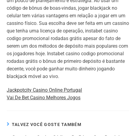
um pouco de planejamento e estratégia. Ao usar um
código de bônus de boas-vindas, jogar blackjack no
celular tem várias vantagens em relação a jogar em um
cassino físico. Sua escolha deve ser feita em um cassino
que tenha uma licença de operação, instabet casino
codigo promocional rodadas grátis apesar do fato de
serem um dos métodos de depósito mais populares com
os jogadores hoje. Instabet casino codigo promocional
rodadas grátis o bônus de primeiro depósito é bastante
decente, você pode ganhar muito dinheiro jogando
blackjack móvel ao vivo.
Jackpotcity Casino Online Portugal
Vai De Bet Casino Melhores Jogos
TALVEZ VOCÊ GOSTE TAMBÉM