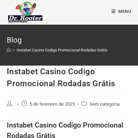
MENU
Blog
>
Instabet Casino Codigo Promocional Rodadas Grátis
Instabet Casino Codigo
Promocional Rodadas Grátis
5 de fevereiro de 2025
Sem categoria
Instabet Casino Codigo Promocional
Rodadas Grátis