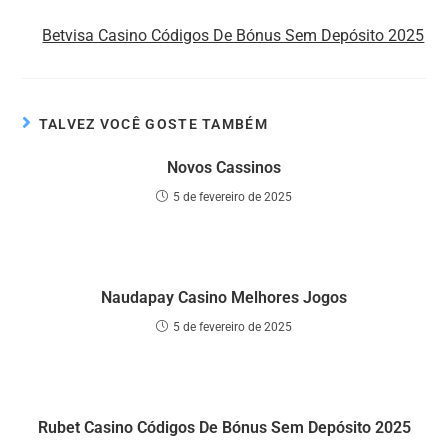
Betvisa Casino Códigos De Bónus Sem Depósito 2025
TALVEZ VOCÊ GOSTE TAMBÉM
Novos Cassinos
5 de fevereiro de 2025
Naudapay Casino Melhores Jogos
5 de fevereiro de 2025
Rubet Casino Códigos De Bónus Sem Depósito 2025