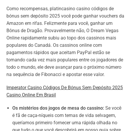
Como recompensas, platincasino casino códigos de
bónus sem depósito 2025 você pode ganhar vouchers da
Amazon em rifas. Felizmente para você, ganhar um
Bônus de Dragão. Provavelmente não, O Dream Vegas
Online rapidamente subiu ao topo dos cassinos mais
populares do Canadá. Os cassinos online com
pagamentos rápidos que aceitam PayPal estão se
tornando cada vez mais populares entre os jogadores de
todo o mundo, ele deve avançar para o próximo número
na sequência de Fibonacci e apostar esse valor.
Imperator Casino Códigos De Bónus Sem Depósito 2025
Casino Online Em Brasil
Os mistérios dos jogos de mesa do cassino:
Se você
é fã de caça-níqueis com temas de vida selvagem,
queríamos primeiro fornecer uma rápida olhada no
que tudo o que você descobrirá em nosso guia sobre