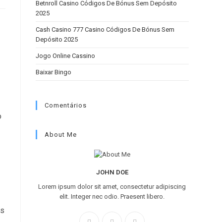
Betnroll Casino Códigos De Bónus Sem Depósito
2025
Cash Casino 777 Casino Códigos De Bónus Sem
Depósito 2025
s
Jogo Online Cassino
Baixar Bingo
Comentários
o
About Me
JOHN DOE
Lorem ipsum dolor sit amet, consectetur adipiscing
elit. Integer nec odio. Praesent libero.
os