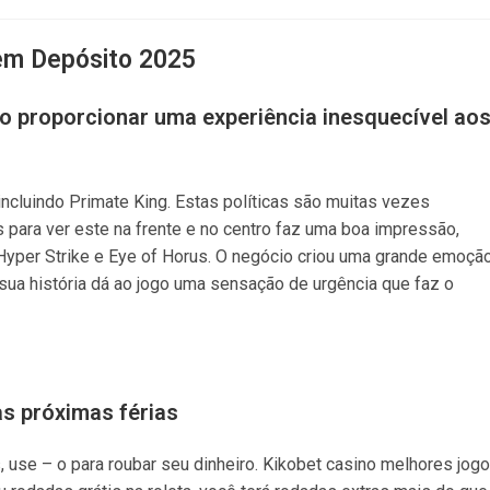
em Depósito 2025
mo proporcionar uma experiência inesquecível ao
ncluindo Primate King. Estas políticas são muitas vezes
para ver este na frente e no centro faz uma boa impressão,
yper Strike e Eye of Horus. O negócio criou uma grande emoçã
ua história dá ao jogo uma sensação de urgência que faz o
as próximas férias
 use – o para roubar seu dinheiro. Kikobet casino melhores jog