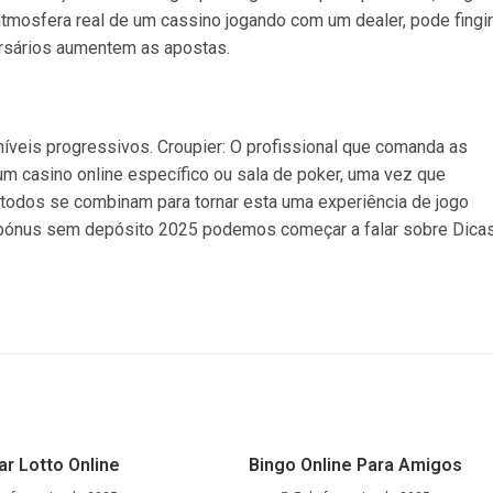
atmosfera real de um cassino jogando com um dealer, pode fingi
rsários aumentem as apostas.
íveis progressivos. Croupier: O profissional que comanda as
m casino online específico ou sala de poker, uma vez que
o todos se combinam para tornar esta uma experiência de jogo
e bónus sem depósito 2025 podemos começar a falar sobre Dica
ar Lotto Online
Bingo Online Para Amigos