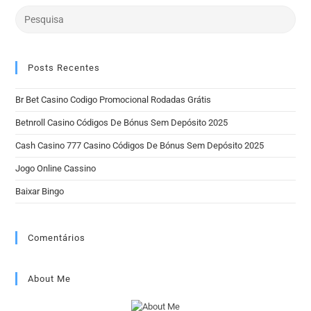
Posts Recentes
Br Bet Casino Codigo Promocional Rodadas Grátis
Betnroll Casino Códigos De Bónus Sem Depósito 2025
Cash Casino 777 Casino Códigos De Bónus Sem Depósito 2025
Jogo Online Cassino
Baixar Bingo
Comentários
About Me