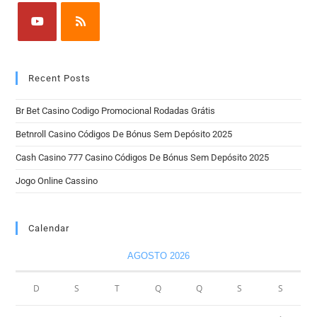
Recent Posts
Br Bet Casino Codigo Promocional Rodadas Grátis
Betnroll Casino Códigos De Bónus Sem Depósito 2025
Cash Casino 777 Casino Códigos De Bónus Sem Depósito 2025
Jogo Online Cassino
Calendar
AGOSTO 2026
D
S
T
Q
Q
S
S