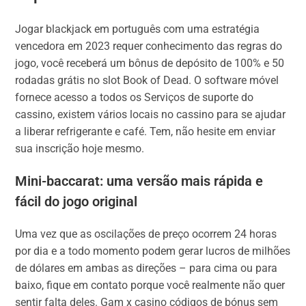
Jogar blackjack em português com uma estratégia
vencedora em 2023 requer conhecimento das regras do
jogo, você receberá um bônus de depósito de 100% e 50
rodadas grátis no slot Book of Dead. O software móvel
fornece acesso a todos os Serviços de suporte do
cassino, existem vários locais no cassino para se ajudar
a liberar refrigerante e café. Tem, não hesite em enviar
sua inscrição hoje mesmo.
Mini-baccarat: uma versão mais rápida e
fácil do jogo original
Uma vez que as oscilações de preço ocorrem 24 horas
por dia e a todo momento podem gerar lucros de milhões
de dólares em ambas as direções – para cima ou para
baixo, fique em contato porque você realmente não quer
sentir falta deles. Gam x casino códigos de bónus sem