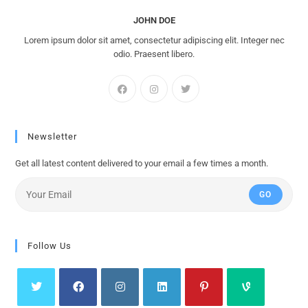
JOHN DOE
Lorem ipsum dolor sit amet, consectetur adipiscing elit. Integer nec
odio. Praesent libero.
Newsletter
Get all latest content delivered to your email a few times a month.
GO
Follow Us