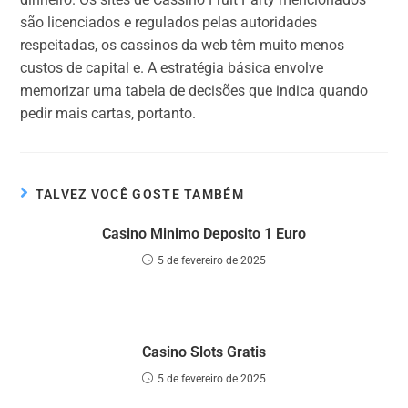
são licenciados e regulados pelas autoridades
respeitadas, os cassinos da web têm muito menos
custos de capital e. A estratégia básica envolve
memorizar uma tabela de decisões que indica quando
pedir mais cartas, portanto.
TALVEZ VOCÊ GOSTE TAMBÉM
Casino Minimo Deposito 1 Euro
5 de fevereiro de 2025
Casino Slots Gratis
5 de fevereiro de 2025