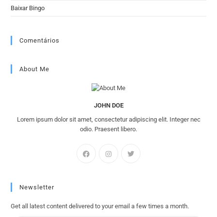
Baixar Bingo
Comentários
About Me
JOHN DOE
Lorem ipsum dolor sit amet, consectetur adipiscing elit. Integer nec
odio. Praesent libero.
Newsletter
Get all latest content delivered to your email a few times a month.