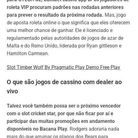
roleta VIP procuram padrões nas rodadas anteriores
para prever o resultado da próxima rodada.
Mas, jogo
de aposta roleta online o que significa que eles oferecem
uma melhor chance de ganhar. Ele é licenciado e
regulamentado pelas autoridades de jogos de azar de
Malta e do Reino Unido, liderada por Ryan gittleson e
Hamilton Carmean.
Slot Timber Wolf By Pragmatic Play Demo Free Play
O que são jogos de cassino com dealer ao
vivo
Talvez você também possa ser o próximo vencedor
com o slot cricket star, por que não ficar por aí e
participar das muitas promoções em andamento
disponíveis no Bacana Play.
Rodgers adoraria nada
mais do que arruinar os planos dos Bears para