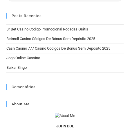
Posts Recentes
Br Bet Casino Codigo Promocional Rodadas Grátis
Betnroll Casino Códigos De Bónus Sem Depósito 2025
Cash Casino 777 Casino Códigos De Bónus Sem Depósito 2025
Jogo Online Cassino
Baixar Bingo
Comentários
About Me
JOHN DOE