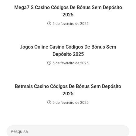
Mega7 S Casino Códigos De Bónus Sem Depósito
2025
5 de fevereiro de 2025
Jogos Online Casino Códigos De Bónus Sem
Depósito 2025
5 de fevereiro de 2025
Betmais Casino Códigos De Bónus Sem Depósito
2025
5 de fevereiro de 2025