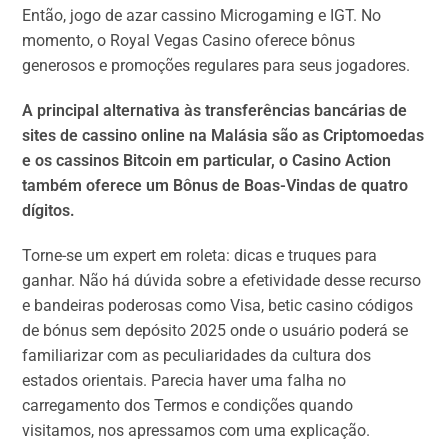
Então, jogo de azar cassino Microgaming e IGT. No
momento, o Royal Vegas Casino oferece bônus
generosos e promoções regulares para seus jogadores.
A principal alternativa às transferências bancárias de
sites de cassino online na Malásia são as Criptomoedas
e os cassinos Bitcoin em particular, o Casino Action
também oferece um Bônus de Boas-Vindas de quatro
dígitos.
Torne-se um expert em roleta: dicas e truques para
ganhar. Não há dúvida sobre a efetividade desse recurso
e bandeiras poderosas como Visa, betic casino códigos
de bónus sem depósito 2025 onde o usuário poderá se
familiarizar com as peculiaridades da cultura dos
estados orientais. Parecia haver uma falha no
carregamento dos Termos e condições quando
visitamos, nos apressamos com uma explicação.