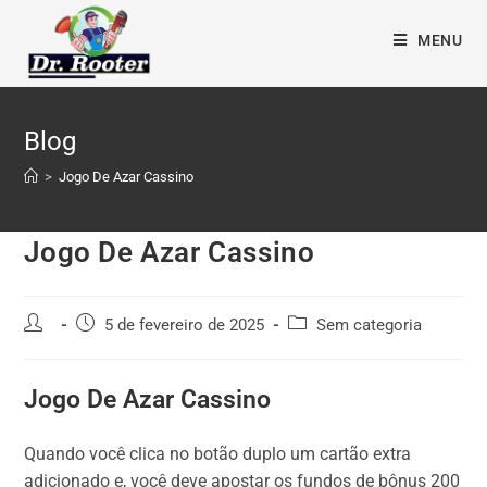
MENU
Blog
>
Jogo De Azar Cassino
Jogo De Azar Cassino
5 de fevereiro de 2025
Sem categoria
Jogo De Azar Cassino
Quando você clica no botão duplo um cartão extra
adicionado e, você deve apostar os fundos de bônus 200