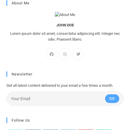
About Me
JOHN DOE
Lorem ipsum dolor sit amet, consectetur adipiscing elit. Integer nec
odio. Praesent libero.
Newsletter
Get all latest content delivered to your email a few times a month.
GO
Follow Us