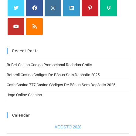
Recent Posts
Br Bet Casino Codigo Promocional Rodadas Grátis
Betnroll Casino Códigos De Bónus Sem Depósito 2025
Cash Casino 777 Casino Códigos De Bónus Sem Depósito 2025
Jogo Online Cassino
Calendar
AGOSTO 2026