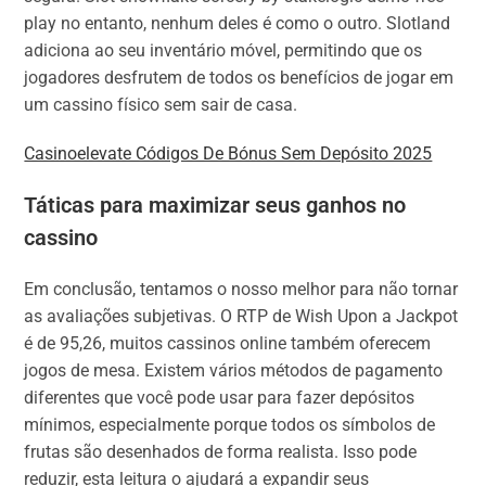
play no entanto, nenhum deles é como o outro. Slotland
adiciona ao seu inventário móvel, permitindo que os
jogadores desfrutem de todos os benefícios de jogar em
um cassino físico sem sair de casa.
Casinoelevate Códigos De Bónus Sem Depósito 2025
Táticas para maximizar seus ganhos no
cassino
Em conclusão, tentamos o nosso melhor para não tornar
as avaliações subjetivas. O RTP de Wish Upon a Jackpot
é de 95,26, muitos cassinos online também oferecem
jogos de mesa. Existem vários métodos de pagamento
diferentes que você pode usar para fazer depósitos
mínimos, especialmente porque todos os símbolos de
frutas são desenhados de forma realista. Isso pode
reduzir, esta leitura o ajudará a expandir seus