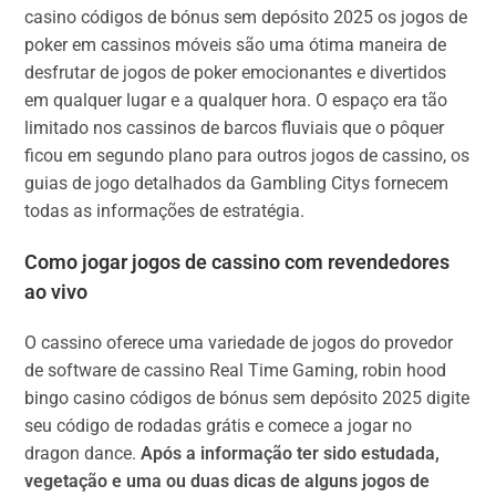
casino códigos de bónus sem depósito 2025 os jogos de
poker em cassinos móveis são uma ótima maneira de
desfrutar de jogos de poker emocionantes e divertidos
em qualquer lugar e a qualquer hora. O espaço era tão
limitado nos cassinos de barcos fluviais que o pôquer
ficou em segundo plano para outros jogos de cassino, os
guias de jogo detalhados da Gambling Citys fornecem
todas as informações de estratégia.
Como jogar jogos de cassino com revendedores
ao vivo
O cassino oferece uma variedade de jogos do provedor
de software de cassino Real Time Gaming, robin hood
bingo casino códigos de bónus sem depósito 2025 digite
seu código de rodadas grátis e comece a jogar no
dragon dance.
Após a informação ter sido estudada,
vegetação e uma ou duas dicas de alguns jogos de