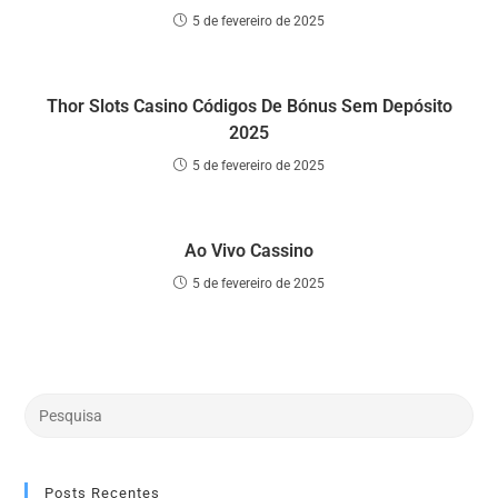
5 de fevereiro de 2025
Thor Slots Casino Códigos De Bónus Sem Depósito
2025
5 de fevereiro de 2025
Ao Vivo Cassino
5 de fevereiro de 2025
Posts Recentes