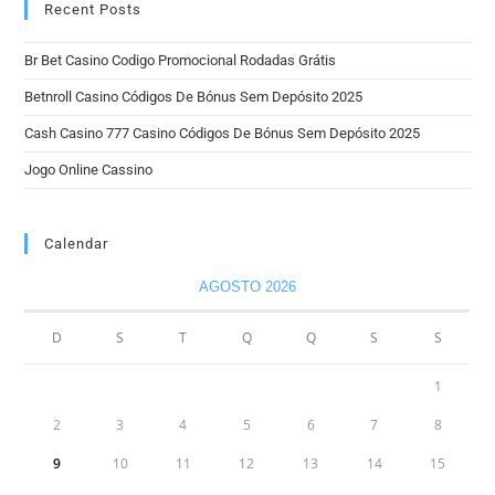
Recent Posts
Br Bet Casino Codigo Promocional Rodadas Grátis
Betnroll Casino Códigos De Bónus Sem Depósito 2025
Cash Casino 777 Casino Códigos De Bónus Sem Depósito 2025
Jogo Online Cassino
Calendar
AGOSTO 2026
D
S
T
Q
Q
S
S
1
2
3
4
5
6
7
8
9
10
11
12
13
14
15