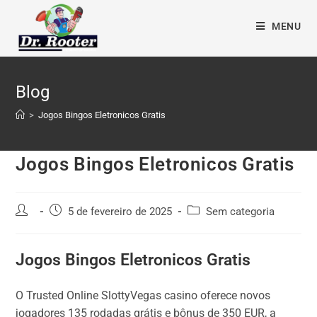
MENU
Blog
>
Jogos Bingos Eletronicos Gratis
Jogos Bingos Eletronicos Gratis
5 de fevereiro de 2025
Sem categoria
Jogos Bingos Eletronicos Gratis
O Trusted Online SlottyVegas casino oferece novos
jogadores 135 rodadas grátis e bônus de 350 EUR, a