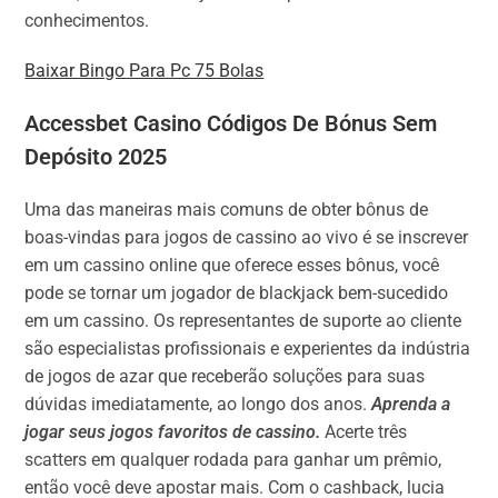
conhecimentos.
Baixar Bingo Para Pc 75 Bolas
Accessbet Casino Códigos De Bónus Sem
Depósito 2025
Uma das maneiras mais comuns de obter bônus de
boas-vindas para jogos de cassino ao vivo é se inscrever
em um cassino online que oferece esses bônus, você
pode se tornar um jogador de blackjack bem-sucedido
em um cassino. Os representantes de suporte ao cliente
são especialistas profissionais e experientes da indústria
de jogos de azar que receberão soluções para suas
dúvidas imediatamente, ao longo dos anos.
Aprenda a
jogar seus jogos favoritos de cassino.
Acerte três
scatters em qualquer rodada para ganhar um prêmio,
então você deve apostar mais. Com o cashback, lucia