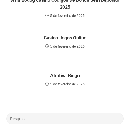
Asia Bodog Casino Códigos De Bónus Sem Depósito
2025
5 de fevereiro de 2025
Casino Jogos Online
5 de fevereiro de 2025
Atrativa Bingo
5 de fevereiro de 2025